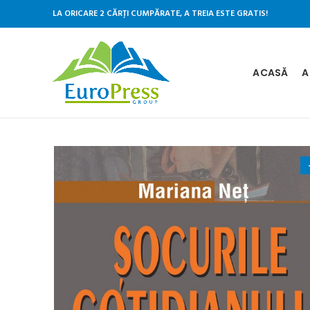
LA ORICARE 2 CĂRȚI CUMPĂRATE, A TREIA ESTE GRATIS!
ACASĂ
A