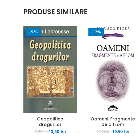
PRODUSE SIMILARE
-9%
-12%
Geopolitica
Oameni. Fragmente
drogurilor
de a fi om
Prețul
Prețul
Prețul
Preț
10,50
lei
19,50
lei
11,55
lei
22,20
lei
inițial
curent
inițial
cure