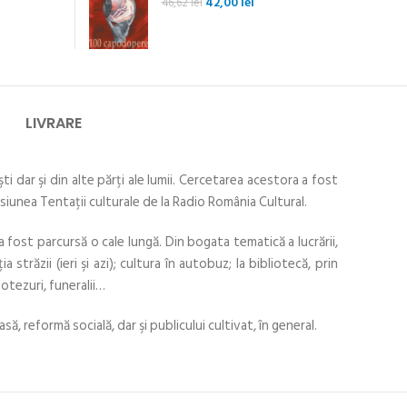
Prețul
Prețul
42,00
lei
46,62
lei
inițial
curent
a
este:
fost:
42,00 lei.
46,62 lei.
LIVRARE
dar şi din alte părţi ale lumii. Cercetarea acestora a fost
isiunea Tentaţii culturale de la Radio România Cultural.
 fost parcursă o cale lungă. Din bogata tematică a lucrării,
străzii (ieri şi azi); cultura în autobuz; la bibliotecă, prin
 botezuri, funeralii…
să, reformă socială, dar şi publicului cultivat, în general.