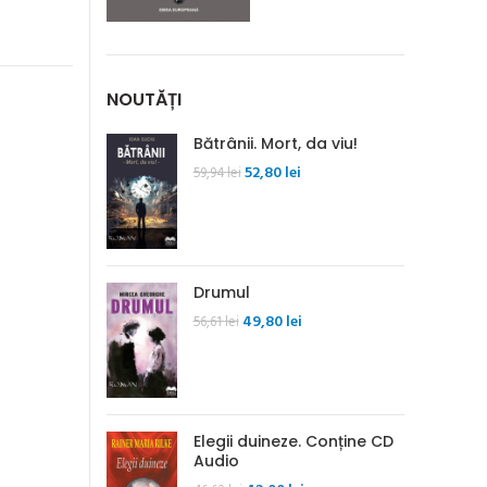
NOUTĂȚI
Bătrânii. Mort, da viu!
Prețul
Prețul
52,80
lei
59,94
lei
inițial
curent
a
este:
fost:
52,80 lei.
59,94 lei.
Drumul
Prețul
Prețul
49,80
lei
56,61
lei
inițial
curent
a
este:
fost:
49,80 lei.
56,61 lei.
Elegii duineze. Conține CD
Audio