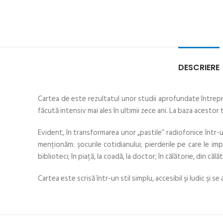
DESCRIERE
Cartea de este rezultatul unor studii aprofundate întrepri
făcută intensiv mai ales în ultimii zece ani. La baza acestor
Evident, în transformarea unor „pastile” radiofonice într-u
menţionăm: şocurile cotidianului; pierderile pe care le impli
biblioteci; în piaţă, la coadă, la doctor; în călătorie, din căl
Cartea este scrisă într-un stil simplu, accesibil şi ludic şi s