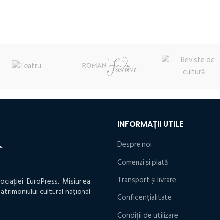
:
fost:
37,50 lei.
fost:
19,50 lei.
 lei.
42,18 lei.
22,20 lei.
INFORMAȚII UTILE
Despre noi
Comenzi și plată
Transport și livrare
ociației EuroPress. Misiunea
atrimoniului cultural național
Confidențialitate
Condiţii de utilizare