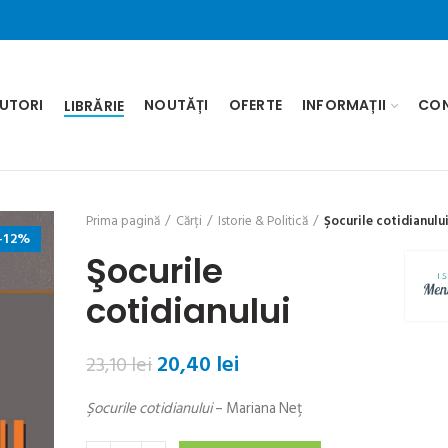
UTORI
NOUTĂȚI
OFERTE
INFORMAȚII
CO
LIBRĂRIE
Prima pagină
Cărți
Istorie & Politică
Şocurile cotidianulu
-12%
Şocurile
cotidianului
Prețul
Prețul
20,40
lei
23,10
lei
inițial
curent
Şocurile cotidianului
– Mariana Neţ
a
este:
fost:
20,40 lei.