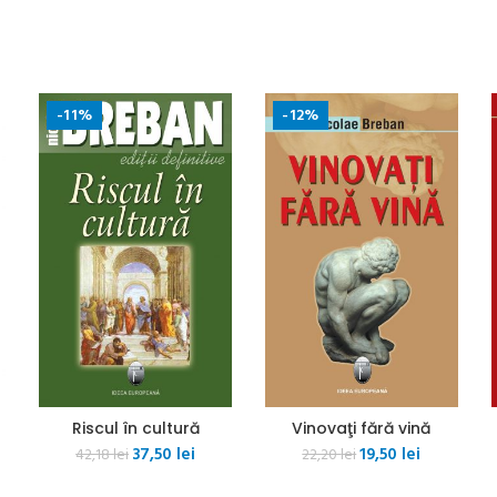
-11%
-12%
Riscul în cultură
Vinovaţi fără vină
Prețul
Prețul
Prețul
Prețul
37,50
lei
19,50
lei
42,18
lei
22,20
lei
ul
inițial
curent
inițial
curent
nt
a
este:
a
este: