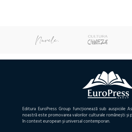
a
este:
a
este
fost:
10,50 lei.
fost:
19,50
11,55 lei.
22,20 lei.
Editura EuroPress Group funcționează sub auspiciile As
noastră este promovarea valorilor culturale românești și p
în context european și universal contemporan.