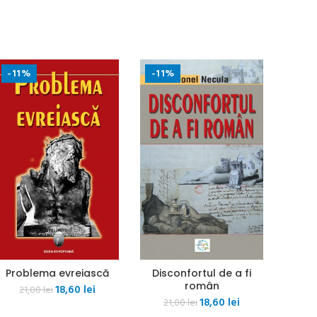
-11%
-11%
Problema evreiască
Disconfortul de a fi
român
Prețul
Prețul
18,60
lei
21,00
lei
Prețul
Prețul
inițial
curent
18,60
lei
21,00
lei
inițial
curent
a
este: