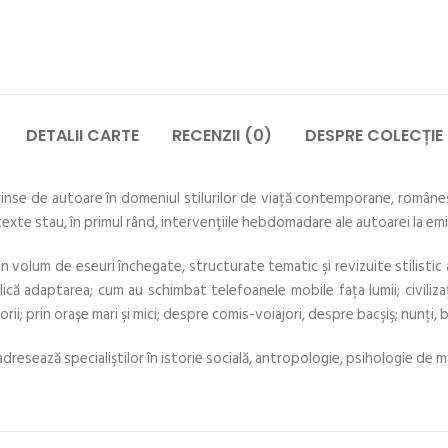
DETALII CARTE
RECENZII (0)
DESPRE COLECȚIE
nse de autoare în domeniul stilurilor de viaţă contemporane, româneşti 
 texte stau, în primul rând, intervenţiile hebdomadare ale autoarei la em
n volum de eseuri închegate, structurate tematic şi revizuite stilistic a
că adaptarea; cum au schimbat telefoanele mobile faţa lumii; civilizaţia 
ătorii; prin oraşe mari şi mici; despre comis-voiajori, despre bacşiş; nunţi,
e adresează specialiştilor în istorie socială, antropologie, psihologie de ma