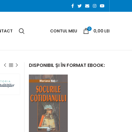
0
NTACT
CONTUL MEU
0,00
LEI
i
DISPONIBIL ȘI ÎN FORMAT EBOOK: