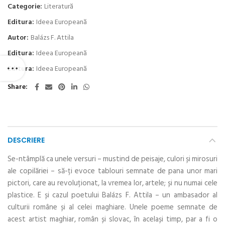
Categorie:
Literatură
Editura:
Ideea Europeană
Autor:
Balázs F. Attila
Editura:
Ideea Europeană
Editura:
Ideea Europeană
Share
DESCRIERE
Se-ntâmplă ca unele versuri – mustind de peisaje, culori și mirosuri
ale copilăriei – să-ți evoce tablouri semnate de pana unor mari
pictori, care au revoluționat, la vremea lor, artele; și nu numai cele
plastice. E și cazul poetului Balázs F. Attila – un ambasador al
culturii române și al celei maghiare. Unele poeme semnate de
acest artist maghiar, român și slovac, în același timp, par a fi o