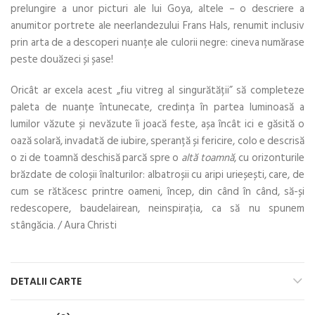
prelungire a unor picturi ale lui Goya, altele – o descriere a
anumitor portrete ale neerlandezului Frans Hals, renumit inclusiv
prin arta de a descoperi nuanțe ale culorii negre: cineva numărase
peste douăzeci și șase!
Oricât ar excela acest „fiu vitreg al singurătății” să completeze
paleta de nuanțe întunecate, credința în partea luminoasă a
lumilor văzute și nevăzute îi joacă feste, așa încât ici e găsită o
oază solară, invadată de iubire, speranță și fericire, colo e descrisă
o zi de toamnă deschisă parcă spre o
altă toamnă
, cu orizonturile
brăzdate de coloșii înalturilor: albatroșii cu aripi urieșești, care, de
cum se rătăcesc printre oameni, încep, din când în când, să-și
redescopere, baudelairean, neinspirația, ca să nu spunem
stângăcia. / Aura Christi
DETALII CARTE