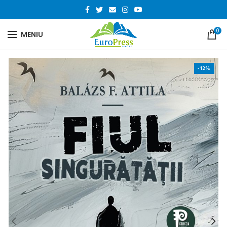
0
MENIU
-12%