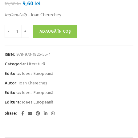
Prețul
Prețul
9,60
lei
10,50
lei
inițial
curent
Indianul alb
– Ioan Cherecheş
a
este:
fost:
9,60 lei.
Cantitate Indianul alb
10,50 lei.
ADAUGĂ ÎN COȘ
ISBN:
978-973-1925-55-4
Categorie:
Literatură
Editura:
Ideea Europeană
Autor:
Ioan Cherecheş
Editura:
Ideea Europeană
Editura:
Ideea Europeană
Share