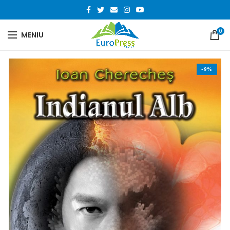
0
MENIU
-9%