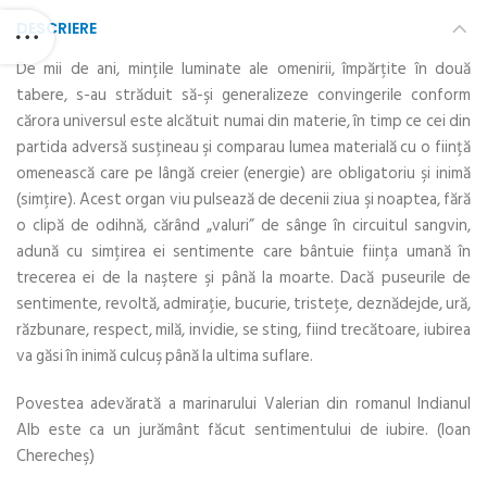
DESCRIERE
De mii de ani, minţile luminate ale omenirii, împărţite în două
tabere, s-au străduit să-şi generalizeze convingerile conform
cărora universul este alcătuit numai din materie, în timp ce cei din
partida adversă susţineau şi comparau lumea materială cu o fiinţă
omenească care pe lângă creier (energie) are obligatoriu şi inimă
(simţire). Acest organ viu pulsează de decenii ziua şi noaptea, fără
o clipă de odihnă, cărând „valuri” de sânge în circuitul sangvin,
adună cu simţirea ei sentimente care bântuie fiinţa umană în
trecerea ei de la naştere şi până la moarte. Dacă puseurile de
sentimente, revoltă, admiraţie, bucurie, tristeţe, deznădejde, ură,
răzbunare, respect, milă, invidie, se sting, fiind trecătoare, iubirea
va găsi în inimă culcuş până la ultima suflare.
Povestea adevărată a marinarului Valerian din romanul Indianul
Alb este ca un jurământ făcut sentimentului de iubire. (Ioan
Cherecheş)