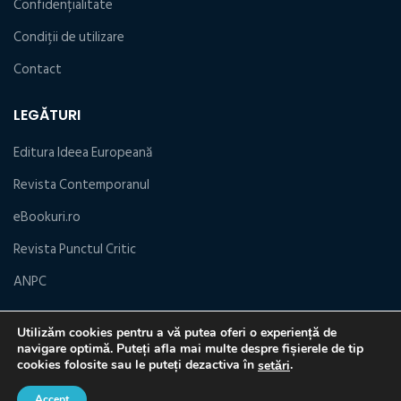
Confidențialitate
Condiţii de utilizare
Contact
LEGĂTURI
Editura Ideea Europeană
Revista Contemporanul
eBookuri.ro
Revista Punctul Critic
ANPC
Utilizăm cookies pentru a vă putea oferi o experiență de
navigare optimă. Puteți afla mai multe despre fișierele de tip
EUROPRESS GROUP
2023 DEZVOLTAT DE
WEBGRAPHIC.RO
& OPTIMIZAT DE
cookies folosite sau le puteți dezactiva în
.
setări
SEM
.
Accept