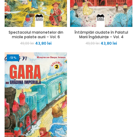
Spectacolul marionetelor din
Întâmplări ciudate în Palatul
micile palate aurii – Vol. 6
Marii Îngăduințe – Vol. 4
Prețul
Prețul
Prețul
Prețul
43,80
lei
43,80
lei
49,88
lei
49,88
lei
inițial
curent
inițial
curent
a
este:
a
este:
-13%
fost:
43,80 lei.
fost:
43,80 lei.
49,88 lei.
49,88 lei.