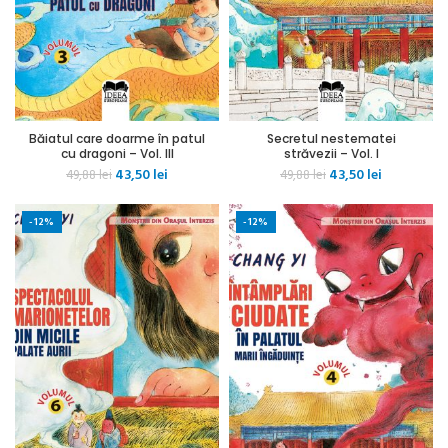
Băiatul care doarme în patul
Secretul nestematei
cu dragoni – Vol. III
străvezii – Vol. I
Prețul
Prețul
Prețul
Prețul
43,50
lei
43,50
lei
49,88
lei
49,88
lei
inițial
curent
inițial
curent
a
este:
a
este:
-12%
-12%
fost:
43,50 lei.
fost:
43,50 lei.
49,88 lei.
49,88 lei.