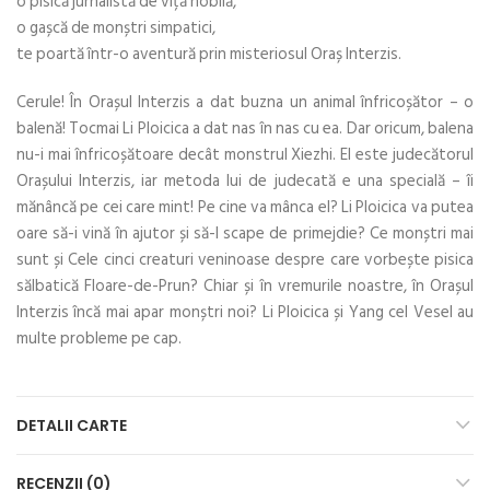
o pisică jurnalistă de viță nobilă,
o gașcă de monștri simpatici,
te poartă într-o aventură prin misteriosul Oraș Interzis.
Cerule! În Orașul Interzis a dat buzna un animal înfricoșător – o
balenă! Tocmai Li Ploicica a dat nas în nas cu ea. Dar oricum, balena
nu-i mai înfricoșătoare decât monstrul Xiezhi. El este judecătorul
Orașului Interzis, iar metoda lui de judecată e una specială – îi
mănâncă pe cei care mint! Pe cine va mânca el? Li Ploicica va putea
oare să-i vină în ajutor și să-l scape de primejdie? Ce monștri mai
sunt și Cele cinci creaturi veninoase despre care vorbește pisica
sălbatică Floare-de-Prun? Chiar și în vremurile noastre, în Orașul
Interzis încă mai apar monștri noi? Li Ploicica și Yang cel Vesel au
multe probleme pe cap.
DETALII CARTE
RECENZII (0)