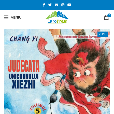
0
MENIU
-12%