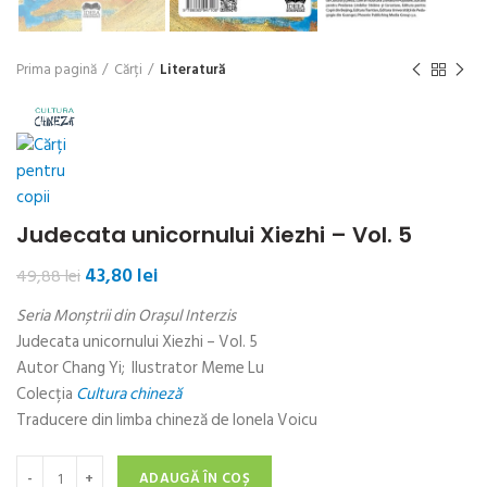
Prima pagină
Cărți
Literatură
Judecata unicornului Xiezhi – Vol. 5
Prețul
Prețul
43,80
lei
49,88
lei
inițial
curent
Seria Monștrii din Orașul Interzis
a
este:
fost:
43,80 lei.
Judecata unicornului Xiezhi – Vol. 5
49,88 lei.
Autor Chang Yi; Ilustrator Meme Lu
Colecția
Cultura chineză
Traducere din limba chineză de Ionela Voicu
Cantitate Judecata unicornului Xiezhi - Vol. 5
ADAUGĂ ÎN COȘ