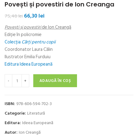
Povești și povestiri de Ion Creanga
Prețul
Prețul
66,30
lei
75,48
lei
inițial
curent
Povești și povestiri
de Ion Creangă
a
este:
fost:
66,30 lei.
Ediție în policromie
75,48 lei.
Colecția
Cărți pentru copii
Coordonator Laura Călin
Ilustrator Emilia Furduiu
Editura Ideea Europeană
Cantitate Povești și povestiri de Ion Creanga
ADAUGĂ ÎN COȘ
ISBN:
978-606-594-702-3
Categorie:
Literatură
Editura:
Ideea Europeană
Autor:
Ion Creangă