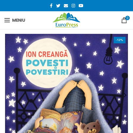
0
MENIU
-12%