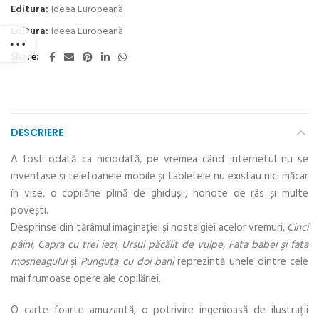
Editura:
Ideea Europeană
Editura:
Ideea Europeană
Share
DESCRIERE
A fost odată ca niciodată, pe vremea când internetul nu se
inventase și telefoanele mobile și tabletele nu existau nici măcar
în vise, o copilărie plină de ghidușii, hohote de râs și multe
povești.
Desprinse din tărâmul imaginației și nostalgiei acelor vremuri,
Cinci
pâini
,
Capra cu trei iezi
,
Ursul păcălit de vulpe
,
Fata babei și fata
moșneagului
și
Punguța cu doi bani
reprezintă unele dintre cele
mai frumoase opere ale copilăriei.
O carte foarte amuzantă, o potrivire ingenioasă de ilustrații