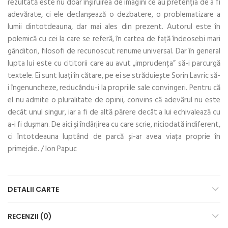
rezultată este nu doar înșiruirea de imagini ce au pretenția de a fi
adevărate, ci ele declanșează o dezbatere, o problematizare a
lumii dintotdeauna, dar mai ales din prezent. Autorul este în
polemică cu cei la care se referă, în cartea de față îndeosebi mari
gânditori, filosofi de recunoscut renume universal. Dar în general
lupta lui este cu cititorii care au avut „imprudența” să-i parcurgă
textele. Ei sunt luați în cătare, pe ei se străduiește Sorin Lavric să-
i îngenuncheze, reducându-i la propriile sale convingeri. Pentru că
el nu admite o pluralitate de opinii, convins că adevărul nu este
decât unul singur, iar a fi de altă părere decât a lui echivalează cu
a-i fi dușman. De aici și îndârjirea cu care scrie, niciodată indiferent,
ci întotdeauna luptând de parcă și-ar avea viața proprie în
primejdie. / Ion Papuc
DETALII CARTE
RECENZII (0)