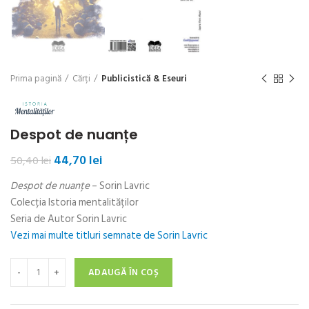
Prima pagină
Cărți
Publicistică & Eseuri
Despot de nuanțe
Prețul
Prețul
44,70
lei
50,40
lei
inițial
curent
Despot de nuanțe
– Sorin Lavric
a
este:
fost:
44,70 lei.
Colecția Istoria mentalităților
50,40 lei.
Seria de Autor Sorin Lavric
Vezi mai multe titluri semnate de Sorin Lavric
Cantitate Despot de nuanțe
ADAUGĂ ÎN COȘ