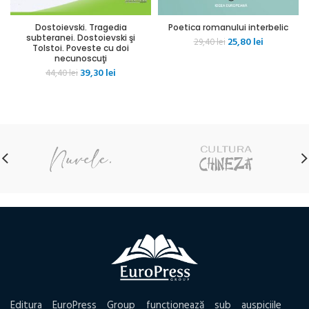
Dostoievski. Tragedia
Poetica romanului interbelic
subteranei. Dostoievski şi
Prețul
Prețul
25,80
lei
29,40
lei
Tolstoi. Poveste cu doi
inițial
curent
necunoscuţi
a
este:
Prețul
Prețul
39,30
lei
44,40
lei
fost:
25,80 lei.
inițial
curent
29,40 lei.
a
este:
fost:
39,30 lei.
44,40 lei.
Editura EuroPress Group funcționează sub auspiciile