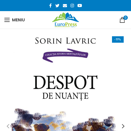
0
MENIU
-11%