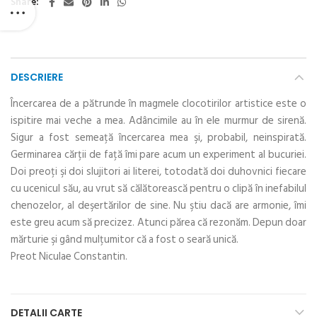
Share
DESCRIERE
Încercarea de a pătrunde în magmele clocotirilor artistice este o
ispitire mai veche a mea. Adâncimile au în ele murmur de sirenă.
Sigur a fost semeaţă încercarea mea şi, probabil, neinspirată.
Germinarea cărţii de faţă îmi pare acum un experiment al bucuriei.
Doi preoţi şi doi slujitori ai literei, totodată doi duhovnici fiecare
cu ucenicul său, au vrut să călătorească pentru o clipă în inefabilul
chenozelor, al deşertărilor de sine. Nu ştiu dacă are armonie, îmi
este greu acum să precizez. Atunci părea că rezonăm. Depun doar
mărturie şi gând mulţumitor că a fost o seară unică.
Preot Niculae Constantin.
DETALII CARTE