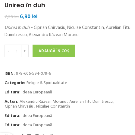
Unirea în duh
Prețul
Prețul
6,90
lei
7,35
lei
inițial
curent
Unirea în duh
– Ciprian Chirvasiu, Niculae Constantin, Aurelian Titu
a
este:
fost:
6,90 lei.
Dumitrescu, Alexandru Răzvan Morariu
7,35 lei.
Cantitate Unirea în duh
ADAUGĂ ÎN COȘ
ISBN:
978-606-594-079-6
Categorie:
Religie & Spiritualitate
Editura:
Ideea Europeană
Autori:
Alexandru Răzvan Morariu
,
Aurelian Titu Dumitrescu
,
Ciprian Chirvasiu
,
Niculae Constantin
Editura:
Ideea Europeană
Editura:
Ideea Europeană