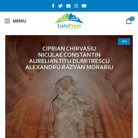
0
MENIU
-6%