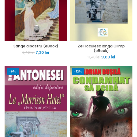
Sânge albastru (eBook)
Zeii locuiesc lângă Olimp
(eBook)
Prețul
Prețul
7,20
lei
8,40
lei
Prețul
Prețul
9,60
lei
inițial
curent
11,40
lei
inițial
curent
a
este:
a
este:
fost:
7,20 lei.
-9%
-12%
fost:
9,60 lei.
8,40 lei.
11,40 lei.