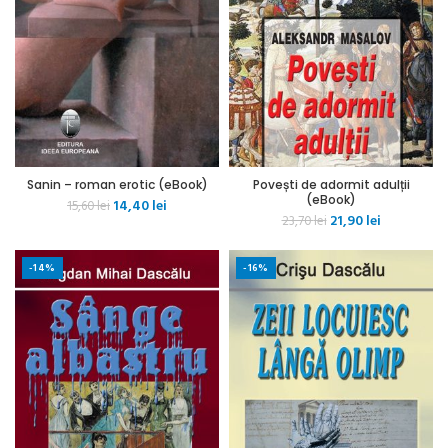
Sanin – roman erotic (eBook)
Povești de adormit adulții
(eBook)
Prețul
Prețul
14,40
lei
15,60
lei
Prețul
Prețul
21,90
lei
inițial
curent
23,70
lei
inițial
curent
a
este:
a
este:
fost:
14,40 lei.
-14%
-16%
fost:
21,90 lei.
15,60 lei.
23,70 lei.