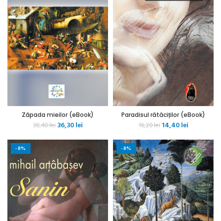
Zăpada mieilor (eBook)
Paradisul rătăciților (eBook)
Prețul
Prețul
Prețul
Prețul
36,30
lei
14,40
lei
38,40
lei
16,20
lei
inițial
curent
inițial
curent
a
este:
a
este:
-8%
-8%
fost:
36,30 lei.
fost:
14,40 lei.
38,40 lei.
16,20 lei.