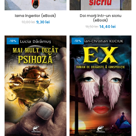
Iarna îngerilor (eBook)
Doi morţi într-un sicriu
(eBook)
Prețul
Prețul
9,30
lei
10,80
lei
Prețul
Prețul
14,40
lei
inițial
curent
16,50
lei
inițial
curent
a
este:
a
este:
fost:
9,30 lei.
-10%
-13%
fost:
14,40 lei.
10,80 lei.
16,50 lei.