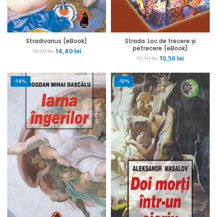
Stradivarius (eBook)
Strada. Loc de trecere și
petrecere (eBook)
Prețul
Prețul
14,40
lei
16,80
lei
Prețul
Prețul
10,50
lei
inițial
curent
12,30
lei
inițial
curent
a
este:
a
este:
fost:
14,40 lei.
-14%
-13%
fost:
10,50 lei.
16,80 lei.
12,30 lei.