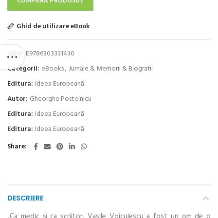
CUMPĂRĂ PRODUSUL
Ghid de utilizare eBook
ISBN:
E9786303331430
Categorii:
eBooks
,
Jurnale & Memorii & Biografii
Editura:
Ideea Europeană
Autor:
Gheorghe Postelnicu
Editura:
Ideea Europeană
Editura:
Ideea Europeană
Share
DESCRIERE
„Ca medic și ca scriitor, Vasile Voiculescu a fost un om de o