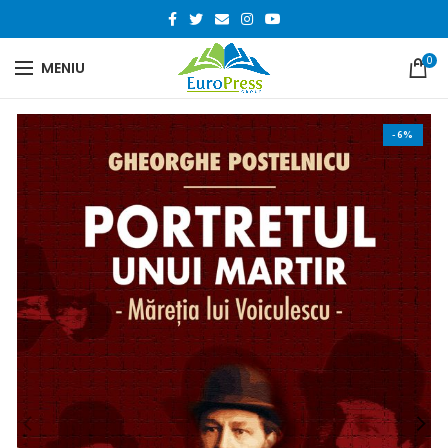
0
MENIU
-6%