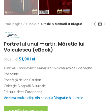
Prima pagină
eBooks
Jurnale & Memorii & Biografii
Portretul unui martir. Măreția lui
Voiculescu (eBook)
Prețul
Prețul
51,90
lei
55,20
lei
inițial
curent
Portretul unui martir. Măreția lui Voiculescu
de Gheorghe
a
este:
fost:
51,90 lei.
Postelnicu
55,20 lei.
Postfață de Ion Caraion
Colecție Biografii & Jurnale
Editura Ideea Europeană
Vezi mai multe cărți din colecția Biografie & Jurnale