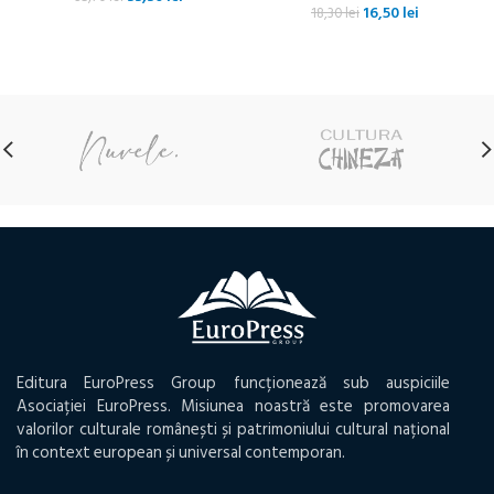
Prețul
Prețul
16,50
lei
inițial
curent
18,30
lei
inițial
curent
a
este:
a
este:
fost:
33,30 lei.
fost:
16,50 lei.
35,70 lei.
18,30 lei.
Editura EuroPress Group funcționează sub auspiciile
Asociației EuroPress. Misiunea noastră este promovarea
valorilor culturale românești și patrimoniului cultural național
în context european și universal contemporan.