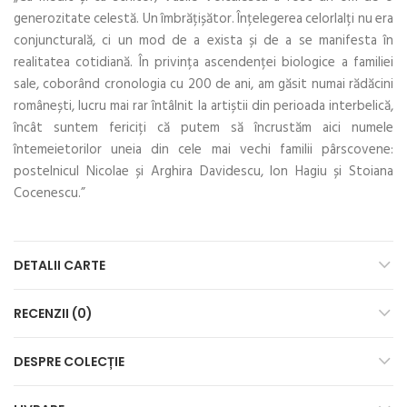
generozitate celestă. Un îmbrățișător. Înțelegerea celorlalți nu era
conjuncturală, ci un mod de a exista și de a se manifesta în
realitatea cotidiană. În privința ascendenței biologice a familiei
sale, coborând cronologia cu 200 de ani, am găsit numai rădăcini
românești, lucru mai rar întâlnit la artiștii din perioada interbelică,
încât suntem fericiți că putem să încrustăm aici numele
întemeietorilor uneia din cele mai vechi familii pârscovene:
postelnicul Nicolae și Arghira Davidescu, Ion Hagiu și Stoiana
Cocenescu.”
DETALII CARTE
RECENZII (0)
DESPRE COLECȚIE