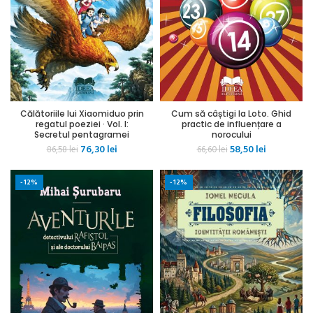
Călătoriile lui Xiaomiduo prin
Cum să câștigi la Loto. Ghid
regatul poeziei · Vol. I:
practic de influențare a
Secretul pentagramei
norocului
Prețul
Prețul
Prețul
Prețul
76,30
lei
58,50
lei
86,58
lei
66,60
lei
inițial
curent
inițial
curent
a
este:
a
este:
-12%
-12%
fost:
76,30 lei.
fost:
58,50 lei.
86,58 lei.
66,60 lei.