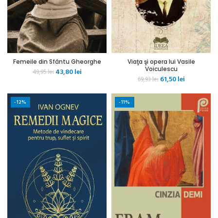
Femeile din Sfântu Gheorghe
Viaţa şi opera lui Vasile
Voiculescu
Prețul
Prețul
43,80
lei
49,95
lei
Prețul
Prețul
61,50
lei
inițial
curent
69,93
lei
inițial
curent
a
este:
a
este:
fost:
43,80 lei.
-12%
-11%
fost:
61,50 lei.
49,95 lei.
69,93 lei.