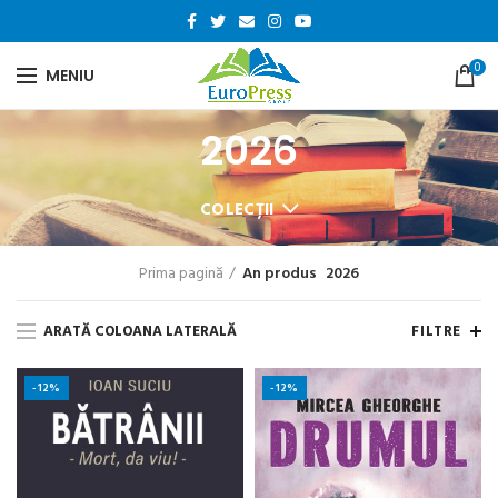
0
MENIU
2026
COLECȚII
Prima pagină
An produs
2026
ARATĂ COLOANA LATERALĂ
FILTRE
-12%
-12%