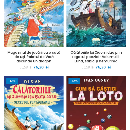
Magazinul de jucării cu o sută
Călătoriile lui Xiaomiduo prin
de uși. Palatul de Vară
regatul poeziei · Volumul II:
ascunde un dragon
Luna, sabia și nemurirea
Prețul
Prețul
Prețul
Prețul
76,30
lei
76,30
lei
86,58
lei
86,58
lei
inițial
curent
inițial
curent
a
este:
a
este:
-12%
-12%
fost:
76,30 lei.
fost:
76,30 lei.
86,58 lei.
86,58 lei.