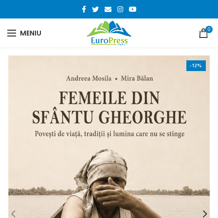
0
MENIU
-12%