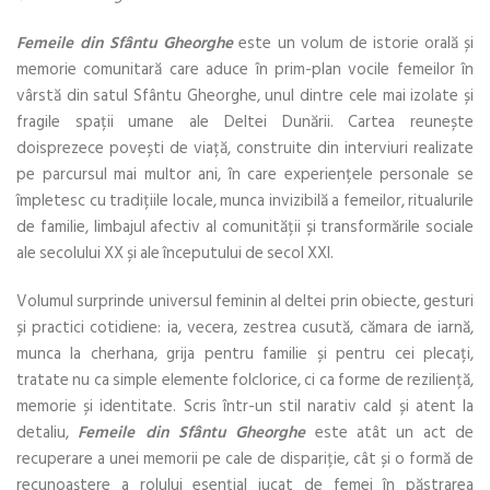
Femeile din Sfântu Gheorghe
este un volum de istorie orală și
memorie comunitară care aduce în prim-plan vocile femeilor în
vârstă din satul Sfântu Gheorghe, unul dintre cele mai izolate și
fragile spații umane ale Deltei Dunării. Cartea reunește
doisprezece povești de viață, construite din interviuri realizate
pe parcursul mai multor ani, în care experiențele personale se
împletesc cu tradițiile locale, munca invizibilă a femeilor, ritualurile
de familie, limbajul afectiv al comunității și transformările sociale
ale secolului XX și ale începutului de secol XXI.
Volumul surprinde universul feminin al deltei prin obiecte, gesturi
și practici cotidiene: ia, vecera, zestrea cusută, cămara de iarnă,
munca la cherhana, grija pentru familie și pentru cei plecați,
tratate nu ca simple elemente folclorice, ci ca forme de reziliență,
memorie și identitate. Scris într-un stil narativ cald și atent la
detaliu,
Femeile din Sfântu Gheorghe
este atât un act de
recuperare a unei memorii pe cale de dispariție, cât și o formă de
recunoaștere a rolului esențial jucat de femei în păstrarea