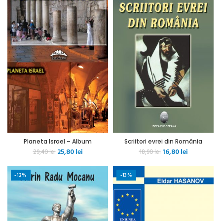
Planeta Israel – Album
Scriitori evrei din România
Prețul
Prețul
Prețul
Prețul
25,80
lei
16,80
lei
29,40
lei
18,90
lei
inițial
curent
inițial
curent
a
este:
a
este:
-12%
-13%
fost:
25,80 lei.
fost:
16,80 lei.
29,40 lei.
18,90 lei.