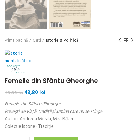
Prima pagină
Cărți
Istorie & Politică
Femeile din Sfântu Gheorghe
Prețul
Prețul
43,80
lei
49,95
lei
inițial
curent
Femeile din Sfântu Gheorghe.
a
este:
fost:
43,80 lei.
Poveşti de viaţă, tradiţii şi lumina care nu se stinge
49,95 lei.
Autori: Andreea Mosila, Mira Bălan
Colecție Istorie · Tradiție
Cantitate Femeile din Sfântu Gheorghe