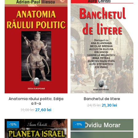
Anatomia răului politic. Ediţia
Banchetul de litere
a II-a
Prețul
Prețul
21,30
lei
24,15
lei
Prețul
Prețul
27,60
lei
31,08
lei
inițial
curent
inițial
curent
a
este:
a
este:
fost:
21,30 lei.
-12%
-11%
fost:
27,60 lei.
24,15 lei.
31,08 lei.