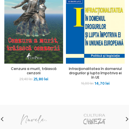
Cenzura a murit, trăiască
Infracţionalitatea în domeniul
cenzorii
drogurilor şi lupta împotriva ei
în UE
Prețul
Prețul
25,80
lei
29,40
lei
Prețul
Prețul
14,70
lei
inițial
curent
16,80
lei
inițial
curent
a
este:
a
este:
fost:
25,80 lei.
fost:
14,70 lei.
29,40 lei.
16,80 lei.