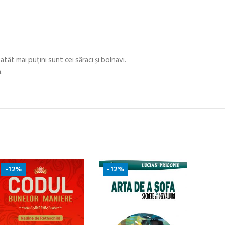
atât mai puțini sunt cei săraci și bolnavi.
.
-12%
-12%