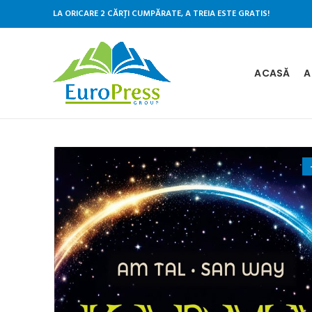
LA ORICARE 2 CĂRȚI CUMPĂRATE, A TREIA ESTE GRATIS!
ACASĂ
A