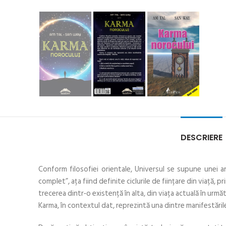
DESCRIERE
Conform filosofiei orientale, Universul se supune unei an
complet”, ața fiind definite ciclurile de ființare din viață, p
trecerea dintr‑o existență în alta, din viața actuală în urm
Karma, în contextul dat, reprezintă una dintre manifestăril