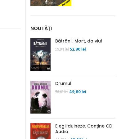
NOUTĂȚI
Bătrânii. Mort, da viu!
Prețul
Prețul
52,80
lei
59,94
lei
inițial
curent
a
este:
fost:
52,80 lei.
59,94 lei.
Drumul
Prețul
Prețul
49,80
lei
56,61
lei
inițial
curent
a
este:
fost:
49,80 lei.
56,61 lei.
Elegii duineze. Conține CD
Audio