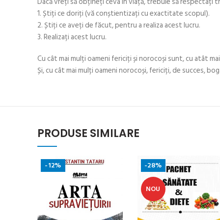
Dacă vreți să obțineți ceva în viață, trebuie să respectați tre
1. Știți ce doriți (vă conștientizați cu exactitate scopul).
2. Știți ce aveți de făcut, pentru a realiza acest lucru.
3. Realizați acest lucru.
Cu cât mai mulți oameni fericiți și norocoși sunt, cu atât mai 
Și, cu cât mai mulți oameni norocoși, fericiți, de succes, boga
PRODUSE SIMILARE
-12%
-28%
NOU