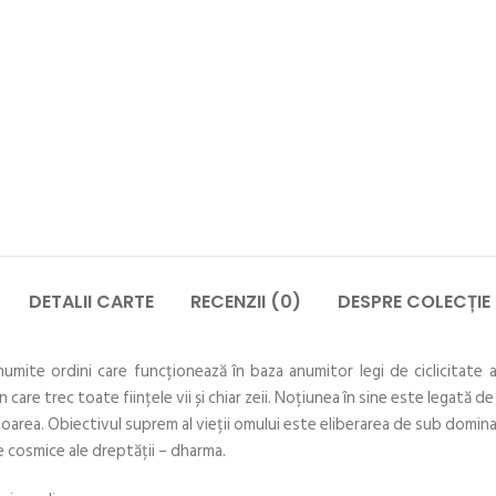
DETALII CARTE
RECENZII (0)
DESPRE COLECȚIE
umite ordini care funcționează în baza anumitor legi de ciclicitate 
rin care trec toate ființele vii și chiar zeii. Noțiunea în sine este legată 
ătoarea. Obiectivul suprem al vieții omului este eliberarea de sub domin
e cosmice ale dreptății – dharma.