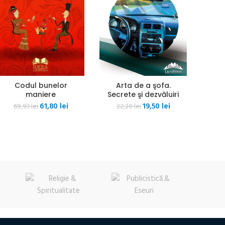
Codul bunelor
Arta de a şofa.
maniere
Secrete şi dezvăluiri
Prețul
Prețul
Prețul
Prețul
61,80
lei
19,50
lei
69,93
lei
22,20
lei
inițial
curent
inițial
curent
a
este:
a
este:
fost:
61,80 lei.
fost:
19,50 lei.
69,93 lei.
22,20 lei.