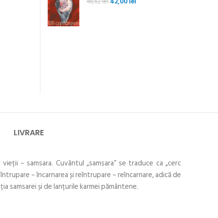
Prețul
Prețul
42,00
lei
46,62
lei
inițial
curent
a
este:
fost:
42,00 lei.
46,62 lei.
LIVRARE
a vieții – samsara. Cuvântul „samsara” se traduce ca „cerc
de întrupare – încarnarea și reîntrupare – reîncarnare, adică de
ația samsarei și de lanțurile karmei pământene.