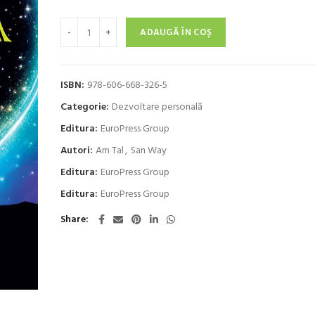
Cantitate Karma norocului
ADAUGĂ ÎN COȘ
ISBN:
978-606-668-326-5
Categorie:
Dezvoltare personală
Editura:
EuroPress Group
Autori:
Am Tal
,
San Way
Editura:
EuroPress Group
Editura:
EuroPress Group
Share