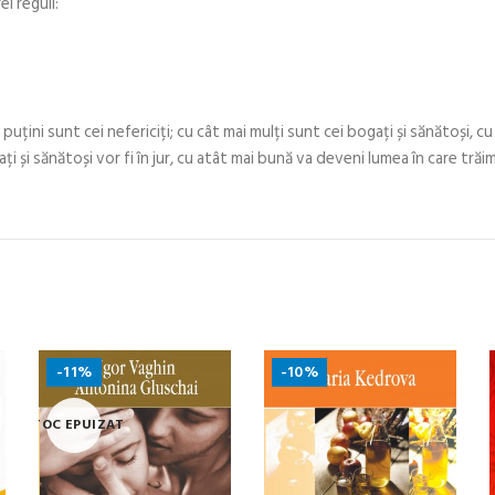
i reguli:
puțini sunt cei nefericiți; cu cât mai mulți sunt cei bogați și sănătoși, cu 
ți și sănătoși vor fi în jur, cu atât mai bună va deveni lumea în care trăim
-11%
-10%
STOC EPUIZAT