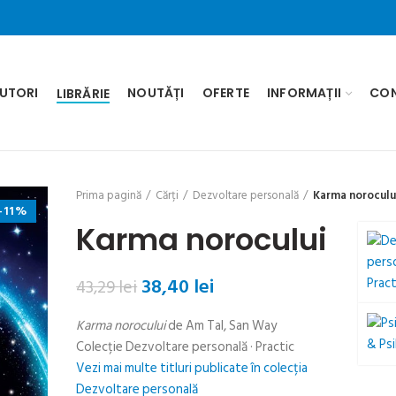
UTORI
NOUTĂȚI
OFERTE
INFORMAȚII
CO
LIBRĂRIE
Prima pagină
Cărți
Dezvoltare personală
Karma noroculu
-11%
Karma norocului
Prețul
Prețul
38,40
lei
43,29
lei
inițial
curent
Karma norocului
de Am Tal, San Way
a
este:
Colecție Dezvoltare personală · Practic
fost:
38,40 lei.
Vezi mai multe titluri publicate în colecția
43,29 lei.
Dezvoltare personală