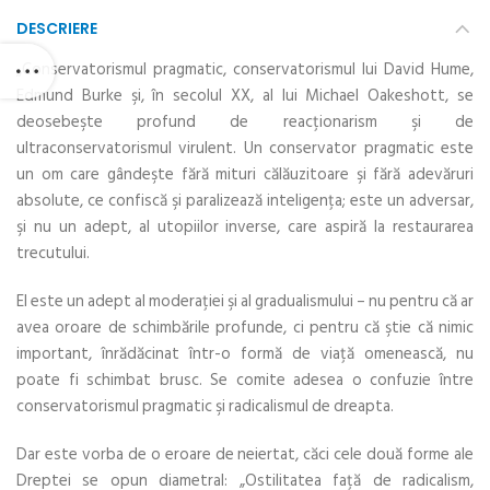
DESCRIERE
„Conservatorismul pragmatic, conservatorismul lui David Hume,
Edmund Burke şi, în secolul XX, al lui Michael Oakeshott, se
deosebeşte profund de reacţionarism şi de
ultraconservatorismul virulent. Un conservator pragmatic este
un om care gândeşte fără mituri călăuzitoare şi fără adevăruri
absolute, ce confiscă şi paralizează inteligenţa; este un adversar,
şi nu un adept, al utopiilor inverse, care aspiră la restaurarea
trecutului.
El este un adept al moderaţiei şi al gradualismului – nu pentru că ar
avea oroare de schimbările profunde, ci pentru că ştie că nimic
important, înrădăcinat într-o formă de viaţă omenească, nu
poate fi schimbat brusc. Se comite adesea o confuzie între
conservatorismul pragmatic şi radicalismul de dreapta.
Dar este vorba de o eroare de neiertat, căci cele două forme ale
Dreptei se opun diametral: „Ostilitatea faţă de radicalism,