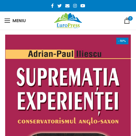
0
MENIU
-10%