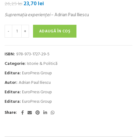
Prețul
Prețul
23,70
lei
26,25
lei
inițial
curent
Supremaţia experienţei
– Adrian Paul Iliescu
a
este:
fost:
23,70 lei.
Cantitate Supremaţia experienţei
26,25 lei.
ADAUGĂ ÎN COȘ
ISBN:
978-973-1727-29-5
Categorie:
Istorie & Politică
Editura:
EuroPress Group
Autor:
Adrian Paul Iliescu
Editura:
EuroPress Group
Editura:
EuroPress Group
Share