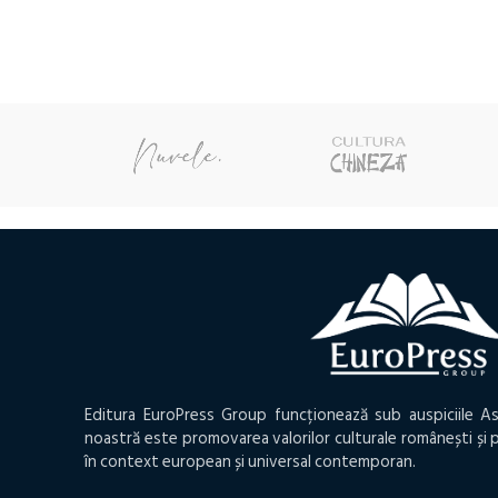
a
este:
a
este
fost:
42,00 lei.
fost:
9,60 
47,25 lei.
10,50 lei.
Editura EuroPress Group funcționează sub auspiciile As
noastră este promovarea valorilor culturale românești și p
în context european și universal contemporan.