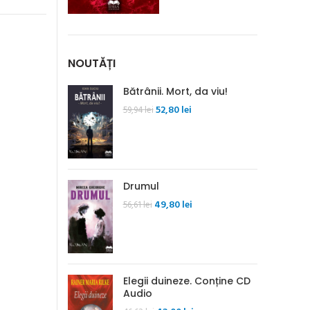
NOUTĂȚI
Bătrânii. Mort, da viu!
Prețul
Prețul
52,80
lei
59,94
lei
inițial
curent
a
este:
fost:
52,80 lei.
59,94 lei.
Drumul
Prețul
Prețul
49,80
lei
56,61
lei
inițial
curent
a
este:
fost:
49,80 lei.
56,61 lei.
Elegii duineze. Conține CD
Audio