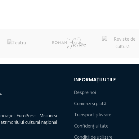
inițial
curent
inițial
curent
:
a
este:
a
este:
lei.
fost:
14,70 lei.
fost:
21,30 lei.
16,80 lei.
24,15 lei.
INFORMAȚII UTILE
Despre noi
Comenzi și plată
Transport și livrare
ociației EuroPress. Misiunea
atrimoniului cultural național
Confidențialitate
Condiţii de utilizare