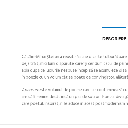
DESCRIERE
Cătălin-Mihai Ştefan a reuşit să scrie o carte tulburătoare
deja trăit, mici lumi dispărute care îşi cer dumicatul de pâine
abia după ce lucrurile nespuse încep să se acumuleze şi să
în poezie cu un volum cât se poate de convingător, alăturân
Apaosuri
este volumul de poeme care te contaminează cu mult
are să însemne decât încă un pas de şotron. Poetul divulgă, 
care poetul, inspirat, ni le aduce în acest postmodernism na