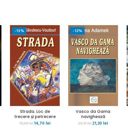
-13%
-12%
Strada. Loc de
Vasco da Gama
trecere și petrecere
navighează
ul
Prețul
Prețul
Prețul
Prețul
nt
14,70
lei
21,30
lei
16,80
lei
24,15
lei