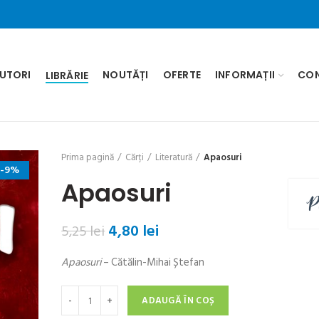
UTORI
NOUTĂȚI
OFERTE
INFORMAȚII
CO
LIBRĂRIE
Prima pagină
Cărți
Literatură
Apaosuri
-9%
Apaosuri
Prețul
Prețul
4,80
lei
5,25
lei
inițial
curent
Apaosuri
– Cătălin-Mihai Ștefan
a
este:
fost:
4,80 lei.
Cantitate Apaosuri
5,25 lei.
ADAUGĂ ÎN COȘ