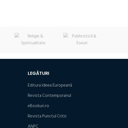
inițial
curent
a
este:
a
este:
fost:
11,70 lei.
fost:
27,60 lei.
12,60 lei.
31,50 lei.
LEGĂTURI
Editura Ideea Europeană
Revista Contemporanul
eBookuri.ro
Revista Punctul Critic
ANPC