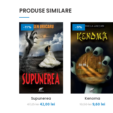
PRODUSE SIMILARE
-11%
-9%
Supunerea
Kenoma
Prețul
Prețul
Prețul
Preț
42,00
lei
9,60
lei
47,25
lei
10,50
lei
inițial
curent
inițial
cure