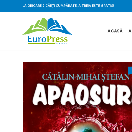
LA ORICARE 2 CĂRȚI CUMPĂRATE, A TREIA ESTE GRATIS!
ACASĂ
A