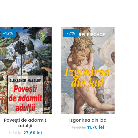
-12%
-7%
Poveşti de adormit
Izgonirea din iad
adulţii
Prețul
Prețul
11,70
lei
12,60
lei
Prețul
Prețul
27,60
lei
inițial
curent
31,50
lei