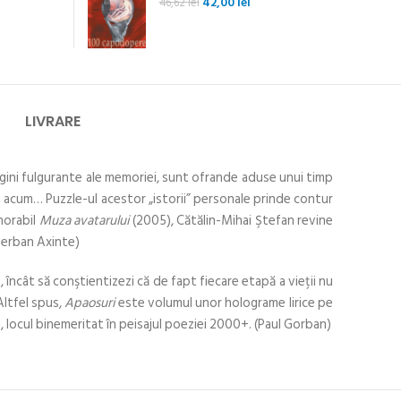
Prețul
Prețul
42,00
lei
46,62
lei
inițial
curent
a
este:
fost:
42,00 lei.
46,62 lei.
LIVRARE
magini fulgurante ale memoriei, sunt ofrande aduse unui timp
cei de acum… Puzzle-ul acestor „istorii” personale prinde contur
norabil
Muza avatarului
(2005), Cătălin-Mihai Ştefan revine
(Şerban Axinte)
ncât să conştientizezi că de fapt fiecare etapă a vieţii nu
Altfel spus,
Apaosuri
este volumul unor holograme lirice pe
u, locul binemeritat în peisajul poeziei 2000+. (Paul Gorban)