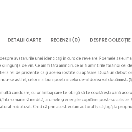
DETALII CARTE
RECENZII (0)
DESPRE COLECȚIE
 despre avatarurile unei identităţi în curs de revelare. Poemele sale, i
 şi linguriţa de vin. Ce am fi fără amintiri, ce ar fi amintirile fără noi 
 fie la fel de prezente ca şi acelea rostite cu apăsare. După un debut o
du-se astfel, celor mai buni poeţi ai celui de-al doilea val douămiist. 
ă candoare, cu un limbaj care te obligă să te copilăreşti până acolo, î
într-o manieră inedită, aromele şi energiile copilăriei post-socialiste. 
tural-robotizat. Cred că prin acest volum autorul îşi câştigă, la propri