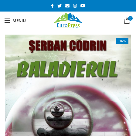
0
MENIU
-14%