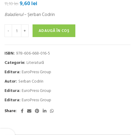
Prețul
Prețul
9,60
lei
11,10
lei
inițial
curent
Baladierul
– Şerban Codrin
a
este:
fost:
9,60 lei.
Cantitate Baladierul
11,10 lei.
ADAUGĂ ÎN COȘ
ISBN:
978-606-668-016-5
Categorie:
Literatură
Editura:
EuroPress Group
Autor:
Serban Codrin
Editura:
EuroPress Group
Editura:
EuroPress Group
Share