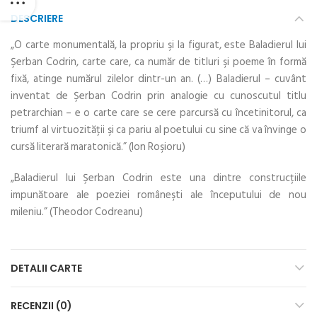
DESCRIERE
„O carte monumentală, la propriu şi la figurat, este Baladierul lui
Şerban Codrin, carte care, ca număr de titluri şi poeme în formă
fixă, atinge numărul zilelor dintr-un an. (…) Baladierul – cuvânt
inventat de Şerban Codrin prin analogie cu cunoscutul titlu
petrarchian – e o carte care se cere parcursă cu încetinitorul, ca
triumf al virtuozităţii şi ca pariu al poetului cu sine că va învinge o
cursă literară maratonică.” (Ion Roşioru)
„Baladierul lui Şerban Codrin este una dintre construcţiile
impunătoare ale poeziei româneşti ale începutului de nou
mileniu.” (Theodor Codreanu)
DETALII CARTE
RECENZII (0)