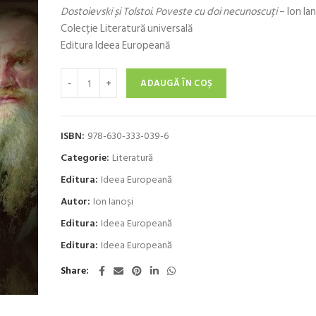
Dostoievski și Tolstoi. Poveste cu doi necunoscuți
– Ion Ian
a
este:
Colecție Literatură universală
fost:
38,40 lei.
Editura Ideea Europeană
43,29 lei.
Cantitate Dostoievski şi Tolstoi. Poveste cu doi necunos
ADAUGĂ ÎN COȘ
ISBN:
978-630-333-039-6
Categorie:
Literatură
Editura:
Ideea Europeană
Autor:
Ion Ianoși
Editura:
Ideea Europeană
Editura:
Ideea Europeană
Share