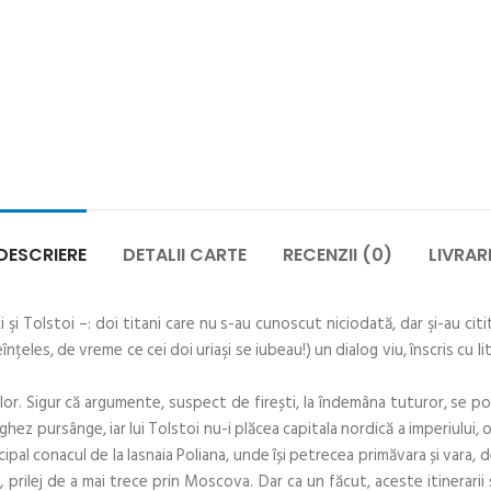
DESCRIERE
DETALII CARTE
RECENZII (0)
LIVRAR
şi Tolstoi –: doi titani care nu s-au cunoscut niciodată, dar şi-au citi
nţeles, de vreme ce cei doi uriaşi se iubeau!) un dialog viu, înscris cu lit
rilor. Sigur că argumente, suspect de firești, la îndemâna tuturor, se po
ez pursânge, iar lui Tolstoi nu-i plăcea capitala nordică a imperiului, o
ncipal conacul de la Iasnaia Poliana, unde își petrecea primăvara și vara,
a, prilej de a mai trece prin Moscova. Dar ca un făcut, aceste itinerarii