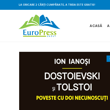
LA ORICARE 2 CĂRȚI CUMPĂRATE, A TREIA ESTE GRATIS!
ACASĂ
A