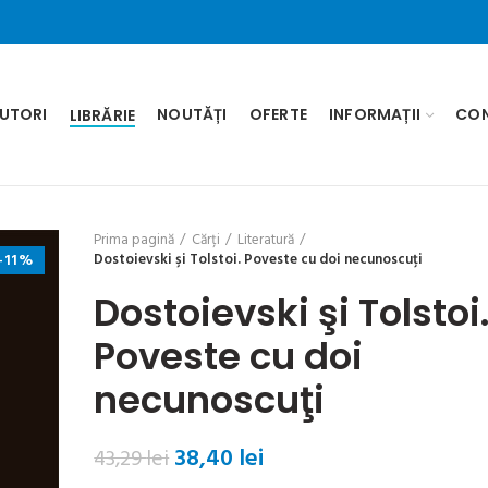
UTORI
NOUTĂȚI
OFERTE
INFORMAȚII
CO
LIBRĂRIE
Prima pagină
Cărți
Literatură
-11%
Dostoievski şi Tolstoi. Poveste cu doi necunoscuţi
Dostoievski şi Tolstoi
Poveste cu doi
necunoscuţi
Prețul
Prețul
38,40
lei
43,29
lei
inițial
curent