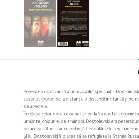
Povestea captivantă a unui „cuplu” spiritual – Dostoievski 
susţinut (pururi de la distanţă, o distanţă incitantă şi de neî
ale acesteia.
În relația celor doi e ceva neclar de la începutul aproximă
urmărite, chipurile, de amândoi. Dostoievski era petersburgh
de aceea cât mai rar cu putință. Pendulările lui legau în pri
Și lui Dostoievski îi plăcea să se refugieze la Staraia Russ