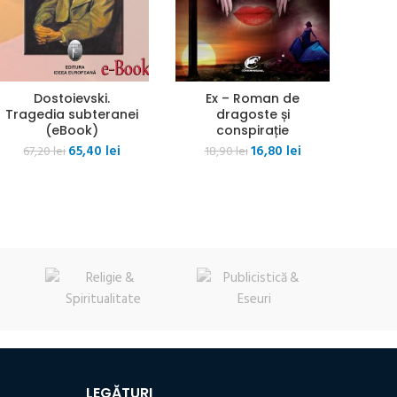
Dostoievski.
Ex – Roman de
Tragedia subteranei
dragoste și
(eBook)
conspirație
Prețul
Prețul
Prețul
Prețul
65,40
lei
16,80
lei
67,20
lei
18,90
lei
inițial
curent
inițial
curent
a
este:
a
este:
fost:
65,40 lei.
fost:
16,80 lei.
67,20 lei.
18,90 lei.
LEGĂTURI