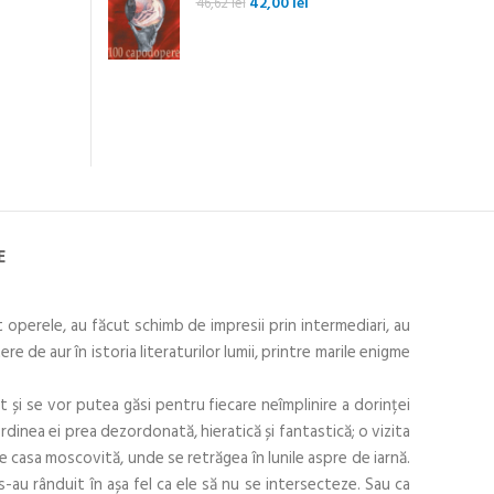
Prețul
Prețul
42,00
lei
46,62
lei
inițial
curent
a
este:
fost:
42,00 lei.
46,62 lei.
E
t operele, au făcut schimb de impresii prin intermediari, au
ere de aur în istoria literaturilor lumii, printre marile enigme
t și se vor putea găsi pentru fiecare neîmplinire a dorinței
rdinea ei prea dezordonată, hieratică și fantastică; o vizita
 de casa moscovită, unde se retrăgea în lunile aspre de iarnă.
 s-au rânduit în așa fel ca ele să nu se intersecteze. Sau ca