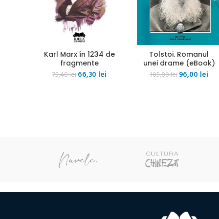
Karl Marx în 1234 de
Tolstoi. Romanul
fragmente
unei drame (eBook)
Prețul
Prețul
Prețul
Pre
66,30
lei
96,00
lei
75,48
lei
105,00
lei
inițial
curent
inițial
cur
a
este:
a
est
fost:
66,30 lei.
fost:
96,0
75,48 lei.
105,00 lei.