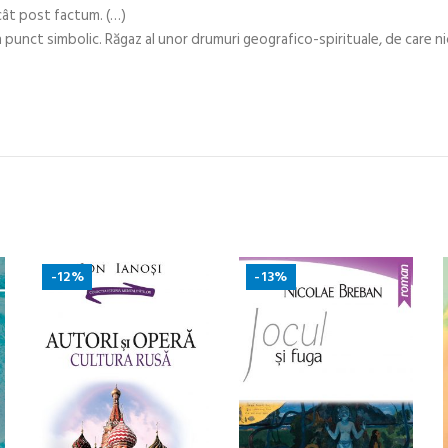
cât post factum. (…)
n punct simbolic. Răgaz al unor drumuri geografico-spirituale, de care nic
-12%
-13%