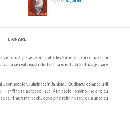
Prețul
Prețul
42,00
lei
46,62
lei
inițial
curent
a
este:
fost:
42,00 lei.
46,62 lei.
LIVRARE
ice formă şi specie ar fi, al adevăratei şi marii compasiuni
i nostru se realizează în India, în prezent, fără înfricoşetoare
şi Upanişadelor, culminată în Jainism şi Budismul compasiunii
 – ar fi fost aproape Iisus. Afinităţile româno-indiene au
ă legături mult mai vechi, dovedind rolul nostru de punte cu