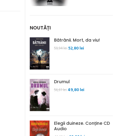
NOUTĂȚI
Bătrânii. Mort, da viu!
Prețul
Prețul
52,80
lei
59,94
lei
inițial
curent
a
este:
fost:
52,80 lei.
59,94 lei.
Drumul
Prețul
Prețul
49,80
lei
56,61
lei
inițial
curent
a
este:
fost:
49,80 lei.
56,61 lei.
Elegii duineze. Conține CD
Audio