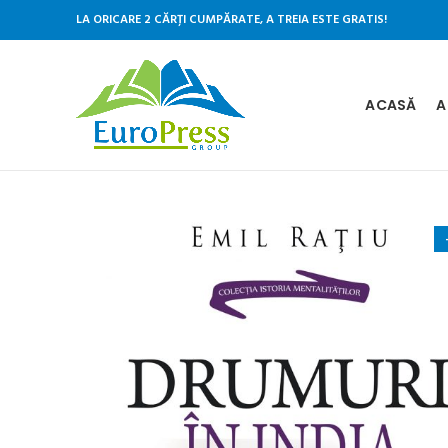
LA ORICARE 2 CĂRȚI CUMPĂRATE, A TREIA ESTE GRATIS!
ACASĂ
A