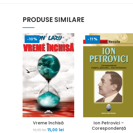
PRODUSE SIMILARE
-10%
-11%
Vreme închisă
Ion Petrovici –
Corespondență
Prețul
Prețul
15,00
lei
16,65
lei