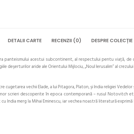
DETALII CARTE
RECENZII (0)
DESPRE COLECȚIE
pra panteismului acestui subcontinent, al respectului pentu viaţă, de or
ile deşerturilor aride ale Orientului Mijlociu, „Noul Ierusalim” al crezulu
cugetarea vechii Elade, a lui Pitagora, Platon, şi India religiei Vedelor 
unor scrieri descoperite în epoca contemporană – rusul Notovitch etc.
et cu India merg la Mihai Eminescu, iar vechea noastră literatură exprim