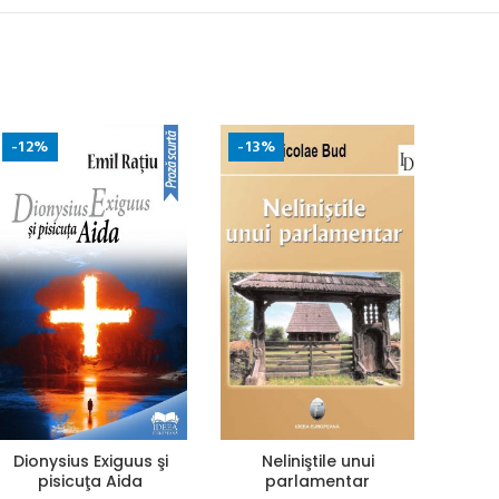
-12%
-13%
Dionysius Exiguus şi
Neliniştile unui
pisicuţa Aida
parlamentar