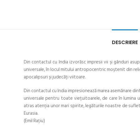
DESCRIERE
Din contactul cu India izvorăsc impresii vii şi gânduri asu
universale, în locul mitului antropocentric moştenit din religi
apocalipsuri şi judecăţi viitoare.
Din contactul cu India impresionează marea asemănare dintre 
universale pentru toate vieţuitoarele, de care în lumina 
atras atenţia unor mari spirite, legăturile noastre de sufl
Eurasia.
(Emil Rațiu)