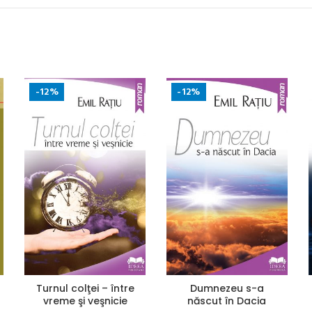
-12%
-12%
Turnul colţei – între
Dumnezeu s-a
vreme şi veşnicie
născut în Dacia