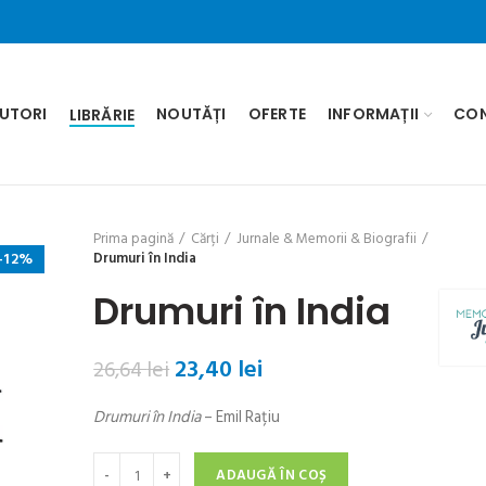
UTORI
NOUTĂȚI
OFERTE
INFORMAȚII
CO
LIBRĂRIE
Prima pagină
Cărți
Jurnale & Memorii & Biografii
-12%
Drumuri în India
Drumuri în India
Prețul
Prețul
23,40
lei
26,64
lei
inițial
curent
Drumuri în India
– Emil Rațiu
a
este:
fost:
23,40 lei.
Cantitate Drumuri în India
26,64 lei.
ADAUGĂ ÎN COȘ