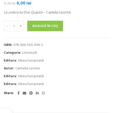
Prețul
Prețul
6,00
lei
6,30
lei
inițial
curent
La umbra lui Don Quijote
– Camelia Leonte
a
este:
fost:
6,00 lei.
Cantitate La umbra lui Don Quijote
6,30 lei.
ADAUGĂ ÎN COȘ
ISBN:
978-606-594-096-3
Categorie:
Literatură
Editura:
Ideea Europeană
Autor:
Carmelia Leonte
Editura:
Ideea Europeană
Editura:
Ideea Europeană
Share