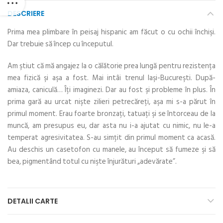
DESCRIERE
Prima mea plimbare în peisaj hispanic am făcut o cu ochii închişi.
Dar trebuie să încep cu începutul.
Am ştiut că mă angajez la o călătorie prea lungă pentru rezistenţa
mea fizică şi aşa a fost. Mai intâi trenul Iaşi-Bucureşti. După-
amiaza, caniculă… Îţi imaginezi. Dar au fost şi probleme în plus. În
prima gară au urcat nişte zilieri petrecăreţi, aşa mi s-a părut în
primul moment. Erau foarte bronzaţi, tatuaţi şi se întorceau de la
muncă, am presupus eu, dar asta nu i-a ajutat cu nimic, nu le-a
temperat agresivitatea. S-au simţit din primul moment ca acasă.
Au deschis un casetofon cu manele, au început să fumeze şi să
bea, pigmentând totul cu nişte înjurături „adevărate”.
DETALII CARTE