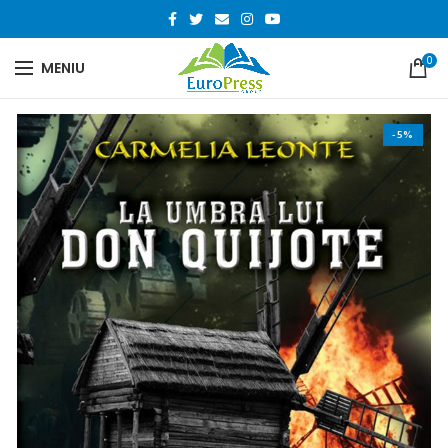
0
MENIU
-5%