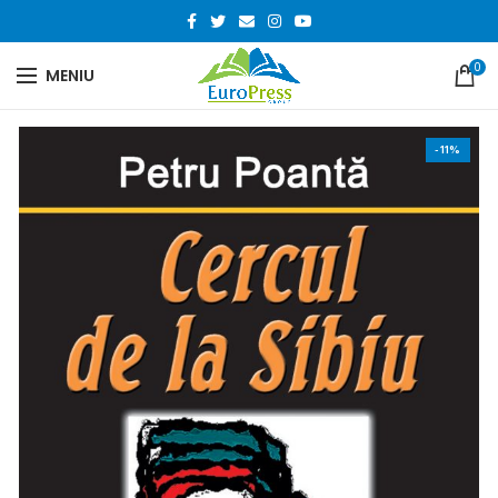
0
MENIU
-11%