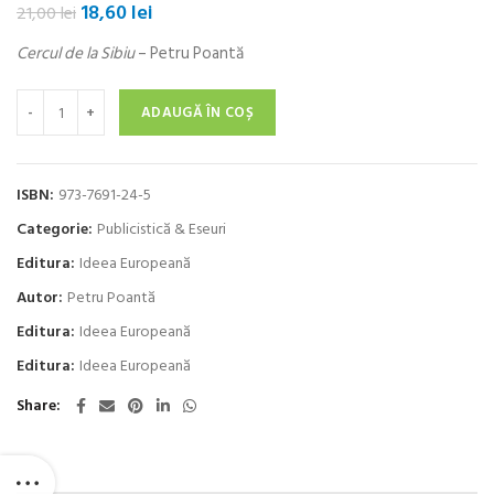
Prețul
Prețul
18,60
lei
21,00
lei
inițial
curent
Cercul de la Sibiu
– Petru Poantă
a
este:
fost:
18,60 lei.
Cantitate Cercul de la Sibiu
21,00 lei.
ADAUGĂ ÎN COȘ
ISBN:
973-7691-24-5
Categorie:
Publicistică & Eseuri
Editura:
Ideea Europeană
Autor:
Petru Poantă
Editura:
Ideea Europeană
Editura:
Ideea Europeană
Share