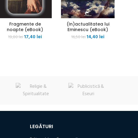
Fragmente de
(In)actualitatea lui
noapte (eBook)
Eminescu (eBook)
Prețul
Prețul
Prețul
Prețul
17,40
lei
14,40
lei
19,80
lei
16,50
lei
inițial
curent
inițial
curent
a
este:
a
este:
fost:
17,40 lei.
fost:
14,40 lei.
19,80 lei.
16,50 lei.
LEGĂTURI