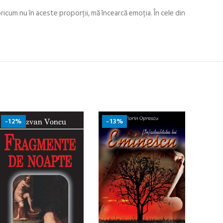
oricum nu în aceste proporţii, mă încearcă emoţia. În cele din
-12%
-13%