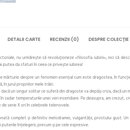
DETALII CARTE
RECENZII (0)
DESPRE COLECȚIE
uctoriale, nu urmăreşte să revoluţioneze «filosofia iubirii», nici să de
ai putea da sfaturi în ceea ce priveşte iubirea!
 mărturie despre un fenomen esenţial cum este dragostea, în funcţie d
n jurul propriilor mele trăiri.
, dacă un singur solitar ce suferă din dragoste va depăşi criza, dacă un 
în zadar temperaturile unei veri incendiare. Pe deasupra, am crezut, cre
 de serie X ori în celebrele telenovele.
tă complet şi definitiv melodramei, vulgarităţii, prostului gust. Un
 puterile înţelegerii, precum şi pe cele expresive.