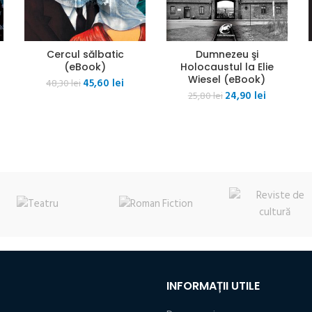
Cercul sălbatic
Dumnezeu şi
(eBook)
Holocaustul la Elie
Wiesel (eBook)
ul
Prețul
Prețul
45,60
lei
48,30
lei
Prețul
Prețul
nt
inițial
curent
24,90
lei
25,80
lei
inițial
curent
:
a
este:
a
este:
 lei.
fost:
45,60 lei.
fost:
24,90 lei.
48,30 lei.
25,80 lei.
INFORMAȚII UTILE