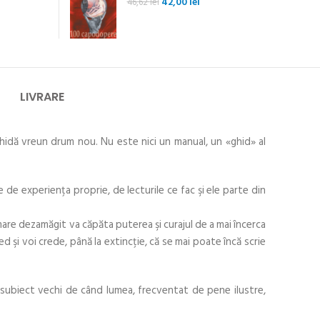
Prețul
Prețul
42,00
lei
46,62
lei
inițial
curent
a
este:
fost:
42,00 lei.
46,62 lei.
LIVRARE
schidă vreun drum nou. Nu este nici un manual, un «ghid» al
e experienţa proprie, de lecturile ce fac şi ele parte din
mare dezamăgit va căpăta puterea şi curajul de a mai încerca
d şi voi crede, până la extincţie, că se mai poate încă scrie
 subiect vechi de când lumea, frecventat de pene ilustre,