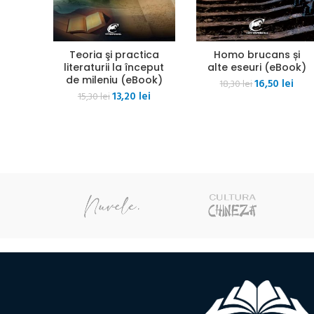
Teoria şi practica
Homo brucans și
literaturii la început
alte eseuri (eBook)
de mileniu (eBook)
Prețul
Preț
16,50
lei
18,30
lei
Prețul
Prețul
13,20
lei
inițial
cure
15,30
lei
inițial
curent
a
este
a
este:
fost:
16,50
fost:
13,20 lei.
18,30 lei.
15,30 lei.