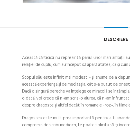
DESCRIERE
Această cărticică nu reprezintă pariul unor mari ambiţii a
relaţiei de cuplu, cum au început să apară atâtea, ca şi cum 
Scopul său este infinit mai modest – şi anume de a depune
această experienţă şi de meditaţia, cât s-a putut de onestă, î
Dacă o singură pereche va înţelege ce miracol i se întâmplă
o dată, voi crede că n-am scris-o aiurea, că n-am înfruntat 
despre dragoste şi altfel decât în romanele «roz», în filmele
Dragostea este mult prea importantă pentru a fi abandona
compromis de scribi mediocri, te poate solicita să-ţi încerci