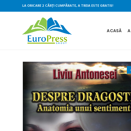
LA ORICARE 2 CĂRȚI CUMPĂRATE, A TREIA ESTE GRATIS!
ACASĂ
A