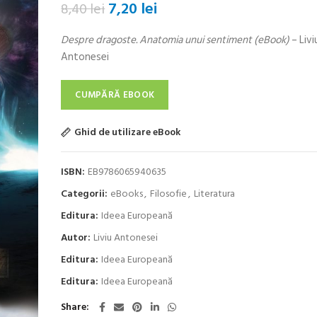
Prețul
Prețul
7,20
lei
8,40
lei
inițial
curent
Despre dragoste. Anatomia unui sentiment (eBook)
– Livi
a
este:
Antonesei
fost:
7,20 lei.
8,40 lei.
CUMPĂRĂ EBOOK
Ghid de utilizare eBook
ISBN:
EB9786065940635
Categorii:
eBooks
,
Filosofie
,
Literatura
Editura:
Ideea Europeană
Autor:
Liviu Antonesei
Editura:
Ideea Europeană
Editura:
Ideea Europeană
Share