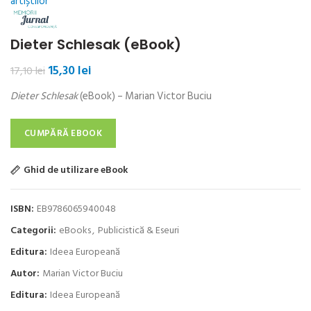
Dieter Schlesak (eBook)
Prețul
Prețul
15,30
lei
17,10
lei
inițial
curent
Dieter Schlesak
(eBook) – Marian Victor Buciu
a
este:
fost:
15,30 lei.
17,10 lei.
CUMPĂRĂ EBOOK
Ghid de utilizare eBook
ISBN:
EB9786065940048
Categorii:
eBooks
,
Publicistică & Eseuri
Editura:
Ideea Europeană
Autor:
Marian Victor Buciu
Editura:
Ideea Europeană