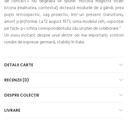
de contact.» Nu degeaba se spune: Historia magistra vitae!
Istoria (realitatea, contextul) dictează modurile de a gândi, prea
puţin retrospectiv, vag proiectiv, într-un prezent tranzitoriu,
amorf şi (in)formal. La 12 august 1973, urma modelul ceh, «opoziţie
pe faţă» şi-i schiţa corespondentului său un plan de colaborare.”
Un eseu incitant despre unul dintre cei mai importanţi scriitori
români de expresie germană, stabiliţi în Italia.
DETALII CARTE
RECENZII (0)
DESPRE COLECȚIE
LIVRARE