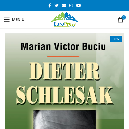
0
MENIU
-11%