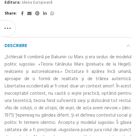
Editura:
Ideea Europeană
Share
DESCRIERE
„Schlesak îl combină pe Bakunin cu Marx şi era sedus de modelul
politic iugoslav. «Teoria tânărului Marx (preluata de la Hegel):
realizarea şi autorealizarea.» Dictatura îi apărea încă umană,
aproape de o formă de realitate şi de trăirea autentică.
Libertatea occidentală ar fi creat doar un context amorf. În acest
inacceptabil context, nu caută o ieşire practică, optând pentru
una teoretică, teoria fiind suficientă sieşi şi dizlocând tot restul.
«Nu de soluţii, ci de utopii, de ieşiri, de asta avem nevoie.» (dec.
1971) Ţepeneag nu gândea diferit. Şi el definea contextul social şi
politic în termeni identici. Accepta şi modelul iugoslav. Îi găsea
calitatea de a fi joncţional. «Iugoslavia poate juca rolul de punct