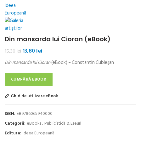
Din mansarda lui Cioran (eBook)
Prețul
Prețul
13,80
lei
15,30
lei
inițial
curent
Din mansarda lui Cioran
(eBook) – Constantin Cubleşan
a
este:
fost:
13,80 lei.
15,30 lei.
CUMPĂRĂ EBOOK
Ghid de utilizare eBook
ISBN:
EB9786065940000
Categorii:
eBooks
,
Publicistică & Eseuri
Editura:
Ideea Europeană