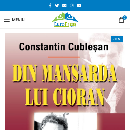
0
MENIU
-10%