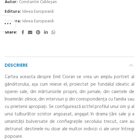
Autor:
Constantin Cubleşan
Editura:
Ideea Europeană
Editura:
Ideea Europeană
Share
DESCRIERE
Cartea aceasta despre Emil Cioran se vrea un amplu portret al
gânditorului, aşa cum reiese el, proiectat pe fundalul ideatic al
operei sale, din mărturisirile proprii, din jurnale, din caietele de
însemnări zilnice, din interviuri şi din corespondenţa cu familia sau
cu prietenii apropiaţi. Se configurează astfel profilul unui om şi al
unui tulburător scriitor angoasat, angajat în drama ţării sale şi a
umanităţii bulversate de conflagraţiile secolului trecut, care au
detrunat destinele nu doar ale multor indivizi ci ale unor întregi
popoare.