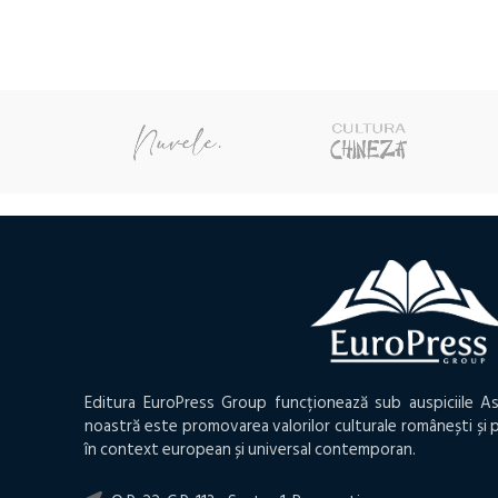
a
este
fost:
14,10
15,30 lei.
Editura EuroPress Group funcționează sub auspiciile As
noastră este promovarea valorilor culturale românești și p
în context european și universal contemporan.