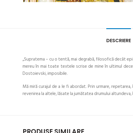
DESCRIERE
„Supratema – cu o tentă, mai degrabă, filosofică decât epică 
mereu în mai toate textele scrise de mine în ultimul decen
Dostoievski, imposibile.
Mă miră curajul de a le fi abordat. Prin urmare, repetarea, în
revenirea la altele, lăsate la jumătatea drumului altundeva, î
PRODUSE SIMILARE