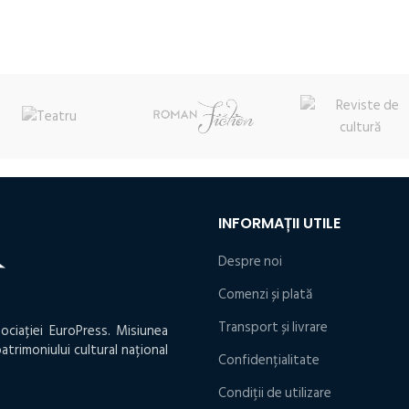
:
fost:
24,90 lei.
fost:
13,20 lei.
 lei.
25,80 lei.
15,30 lei.
INFORMAȚII UTILE
Despre noi
Comenzi și plată
Transport și livrare
ociației EuroPress. Misiunea
atrimoniului cultural național
Confidențialitate
Condiţii de utilizare