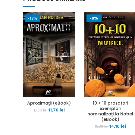
-13%
-8%
Aproximaţii (eBook)
10 + 10 prozatori
exemplari
Prețul
Prețul
11,70
lei
13,50
lei
nominalizaţi la Nobel
inițial
curent
(eBook)
a
este:
Prețul
Preț
14,10
lei
fost:
11,70 lei.
15,30
lei
inițial
cure
13,50 lei.