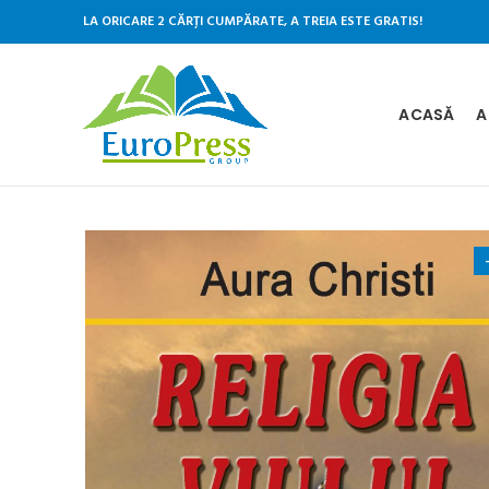
LA ORICARE 2 CĂRȚI CUMPĂRATE, A TREIA ESTE GRATIS!
ACASĂ
A