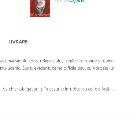
Prețul
Prețul
42,00
lei
46,62
lei
inițial
curent
a
este:
fost:
42,00 lei.
46,62 lei.
LIVRARE
u, mai simplu spus, religia viului, temă care revine şi revine
ru-ucenic. Sunt, evident, teme dificile sau, cu vorbele lui
 ba chiar obligatorii şi în cazurile înrudite cu cel de faţă –,