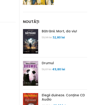
NOUTĂȚI
Bătrânii. Mort, da viu!
Prețul
Prețul
52,80
lei
59,94
lei
inițial
curent
a
este:
fost:
52,80 lei.
59,94 lei.
Drumul
Prețul
Prețul
49,80
lei
56,61
lei
inițial
curent
a
este:
fost:
49,80 lei.
56,61 lei.
Elegii duineze. Conține CD
Audio