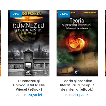
-3%
-14%
Dumnezeu şi
Teoria şi practica
Holocaustul la Elie
literaturii la început
Wiesel (eBook)
de mileniu (eBook)
Prețul
Prețul
Prețul
Prețul
24,90
lei
13,20
lei
25,80
lei
15,30
lei
ul
inițial
curent
inițial
curent
nt
a
este:
a
este: