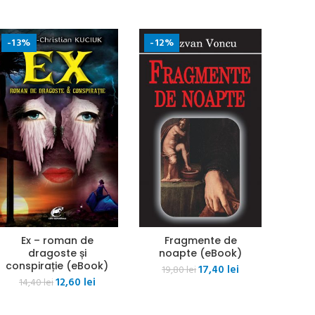
-13%
-12%
Ex – roman de
Fragmente de
dragoste și
noapte (eBook)
conspirație (eBook)
Prețul
Prețul
17,40
lei
19,80
lei
Prețul
Prețul
12,60
lei
inițial
curent
14,40
lei
inițial
curent
a
este:
a
este:
fost:
17,40 lei.