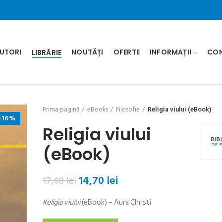
UTORI
NOUTĂȚI
OFERTE
INFORMAȚII
CO
LIBRĂRIE
Prima pagină
eBooks
Filosofie
Religia viului (eBook)
-16%
Religia viului
(eBook)
Prețul
Prețul
14,70
lei
17,40
lei
inițial
curent
Religia viului
(eBook) – Aura Christi
a
este:
fost:
14,70 lei.