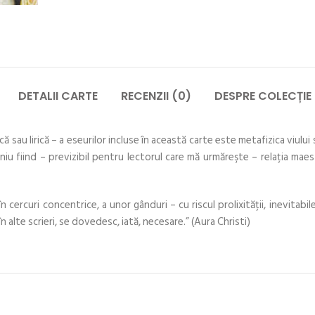
DETALII CARTE
RECENZII (0)
DESPRE COLECȚIE
sau lirică – a eseurilor incluse în această carte este metafizica viului sa
iu fiind – previzibil pentru lectorul care mă urmăreşte – relaţia maest
 cercuri concentrice, a unor gânduri – cu riscul prolixităţii, inevitabile,
n alte scrieri, se dovedesc, iată, necesare.” (Aura Christi)