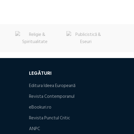
fost:
12,60 lei.
19,80 lei.
14,40 lei.
LEGĂTURI
Editura Ideea Europeană
Revista Contemporanul
eBookuri.ro
Revista Punctul Critic
ANPC