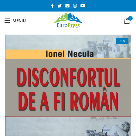
0
MENIU
-11%