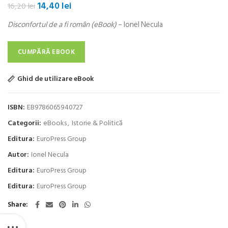
Prețul
Prețul
14,40
lei
16,20
lei
inițial
curent
Disconfortul de a fi român (eBook)
– Ionel Necula
a
este:
fost:
14,40 lei.
16,20 lei.
CUMPĂRĂ EBOOK
Ghid de utilizare eBook
ISBN:
EB9786065940727
Categorii:
eBooks
,
Istorie & Politică
Editura:
EuroPress Group
Autor:
Ionel Necula
Editura:
EuroPress Group
Editura:
EuroPress Group
Share