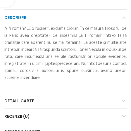
DESCRIERE
A fi român? „E o ruşine!”, exclama Cioran. În ce măsură filosoful de
la Paris avea dreptate? Ce înseamnă „a fi român” într-o falsă
tranziţie care aparent nu se mai termină? La aceste şi multe alte
întrebări încearcă să răspundă scriitorul Ionel Necula în opus-ul de
faţă, care însumează analize ale răsturnărilor sociale evidente,
înregistrate în ultimii șaptesprezece ani. Nu întotdeauna comod,
spiritul corosiv al autorului îşi spune cuvântul, având uneori
accente incendiare.
DETALII CARTE
RECENZII (0)