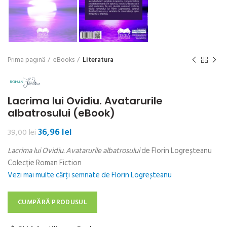
Prima pagină
eBooks
Literatura
Lacrima lui Ovidiu. Avatarurile
albatrosului (eBook)
Prețul
Prețul
36,96
lei
39,00
lei
inițial
curent
Lacrima lui Ovidiu. Avatarurile albatrosului
de Florin Logreșteanu
a
este:
fost:
36,96 lei.
Colecție Roman Fiction
39,00 lei.
Vezi mai multe cărți semnate de Florin Logreșteanu
CUMPĂRĂ PRODUSUL