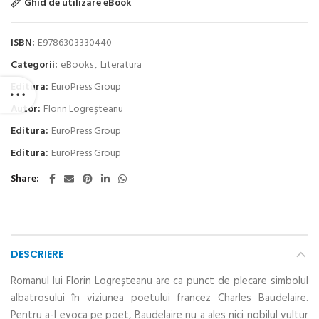
Ghid de utilizare eBook
ISBN:
E9786303330440
Categorii:
eBooks
,
Literatura
Editura:
EuroPress Group
Autor:
Florin Logreşteanu
Editura:
EuroPress Group
Editura:
EuroPress Group
Share
DESCRIERE
Romanul lui Florin Logreșteanu are ca punct de plecare simbolul
albatrosului în viziunea poetului francez Charles Baudelaire.
Pentru a-l evoca pe poet, Baudelaire nu a ales nici nobilul vultur