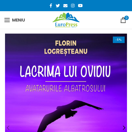
0
MENIU
-5%