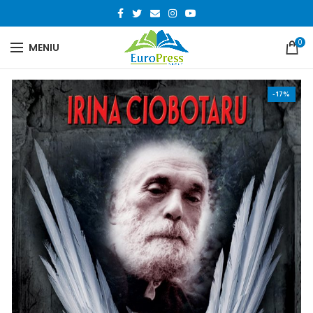
0
MENIU
-17%