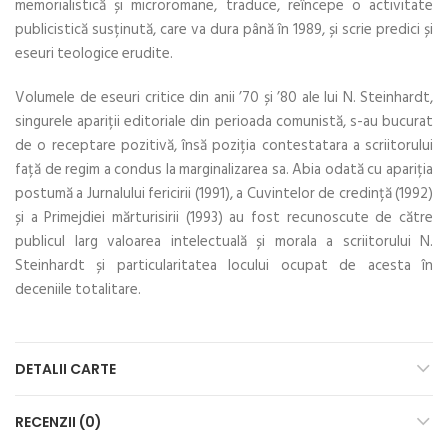
memorialistică și microromane, traduce, reîncepe o activitate
publicistică susținută, care va dura până în 1989, și scrie predici și
eseuri teologice erudite.
Volumele de eseuri critice din anii ’70 și ’80 ale lui N. Steinhardt,
singurele apariții editoriale din perioada comunistă, s-au bucurat
de o receptare pozitivă, însă poziția contestatara a scriitorului
față de regim a condus la marginalizarea sa. Abia odată cu apariția
postumă a Jurnalului fericirii (1991), a Cuvintelor de credință (1992)
și a Primejdiei mărturisirii (1993) au fost recunoscute de către
publicul larg valoarea intelectuală și morala a scriitorului N.
Steinhardt și particularitatea locului ocupat de acesta în
deceniile totalitare.
DETALII CARTE
RECENZII (0)