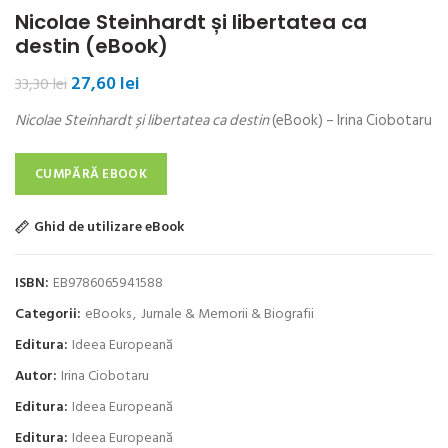
Nicolae Steinhardt și libertatea ca
destin (eBook)
Prețul
Prețul
27,60
lei
33,30
lei
inițial
curent
Nicolae Steinhardt și libertatea ca destin
(eBook) – Irina Ciobotaru
a
este:
fost:
27,60 lei.
33,30 lei.
CUMPĂRĂ EBOOK
Ghid de utilizare eBook
ISBN:
EB9786065941588
Categorii:
eBooks
,
Jurnale & Memorii & Biografii
Editura:
Ideea Europeană
Autor:
Irina Ciobotaru
Editura:
Ideea Europeană
Editura:
Ideea Europeană