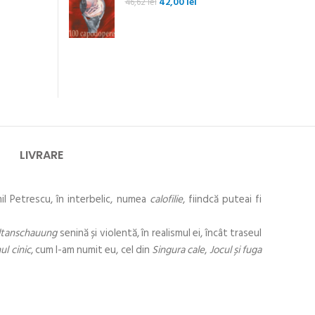
Prețul
Prețul
42,00
lei
46,62
lei
inițial
curent
a
este:
fost:
42,00 lei.
46,62 lei.
LIVRARE
mil Petrescu, în interbelic, numea
calofilie
, fiindcă puteai fi
tanschauung
senină și violentă, în realismul ei, încât traseul
ul
cinic
, cum l-am numit eu, cel din
Singura cale
,
Jocul și fuga