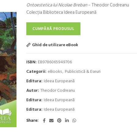
Ontoestetica lui Nicolae Breban
– Theodor Codreanu
a
este:
Colecţia Biblioteca Ideea Europeană
fost:
39,60 lei.
40,20 lei.
CUMPĂRĂ PRODUSUL
Ghid de utilizare eBook
ISBN:
EB9786065949706
Categorii:
eBooks
,
Publicistică & Eseuri
Editura:
Ideea Europeană
Autor:
Theodor Codreanu
Editura:
Ideea Europeană
Editura:
Ideea Europeană
Share