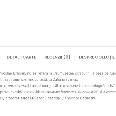
DETALII CARTE
RECENZII (0)
DESPRE COLECȚIE
 Nicolae Breban, nu se referă la „frumusețea scriiturii”, la ceea ce Ca
ii, sau romancier liric cu teză, ca Zaharia Stancu.
umi-o
ontoestetică
, fiindcă merge către o viziune transideologică, o
Wel
 proza cvasidostoievskiană (
Animale bolnave
și
Bunavestire
) și la
roman
lui, în teoretizarea lui Peter Sloterdijk. / Theodor Codreanu