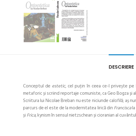
DESCRIERE
Conceptul de
estetic
, cel puțin în ceea ce-l privește pe
metaforic și scriind reportaje comuniste, ca Geo Bogza și alț
Scriitura lui Nicolae Breban nu este niciunde calofilă; aș n
parcurs de el este de la modernitatea lirică din
Francisca
la
și
Frica
, kynism în sensul nietzschean și cioranian al cuvântu