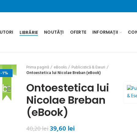
UTORI
NOUTĂȚI
OFERTE
INFORMAȚII
CO
LIBRĂRIE
Prima pagină
eBooks
Publicistică & Eseuri
-1%
Ontoestetica lui Nicolae Breban (eBook)
Ontoestetica lui
Nicolae Breban
(eBook)
Prețul
Prețul
39,60
lei
40,20
lei
inițial
curent