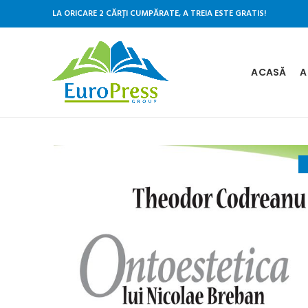
LA ORICARE 2 CĂRȚI CUMPĂRATE, A TREIA ESTE GRATIS!
ACASĂ
A