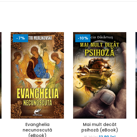
-7%
-10%
Evanghelia
Mai mult decât
necunoscută
psihoză (eBook)
(eBook)
Prețul
Prețul