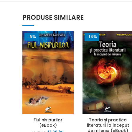
PRODUSE SIMILARE
-8%
-14%
Fiul nisipurilor
Teoria şi practica
(eBook)
literaturii la început
de mileniu (eBook)
Prețul
Prețul