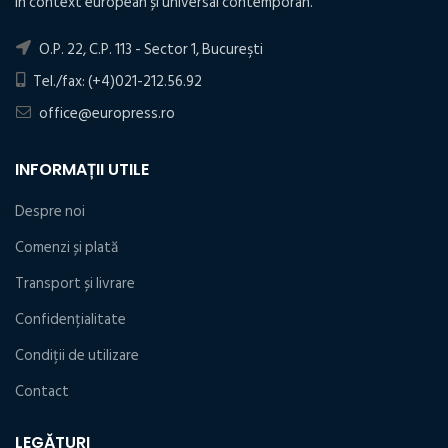
în context european și universal contemporan.
O.P. 22, C.P. 113 - Sector 1, Bucureşti
Tel./fax: (+4)021-212.56.92
office@europress.ro
INFORMAȚII UTILE
Despre noi
Comenzi și plată
Transport și livrare
Confidențialitate
Condiţii de utilizare
Contact
LEGĂTURI