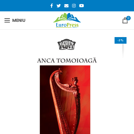
0
MENIU
-3%