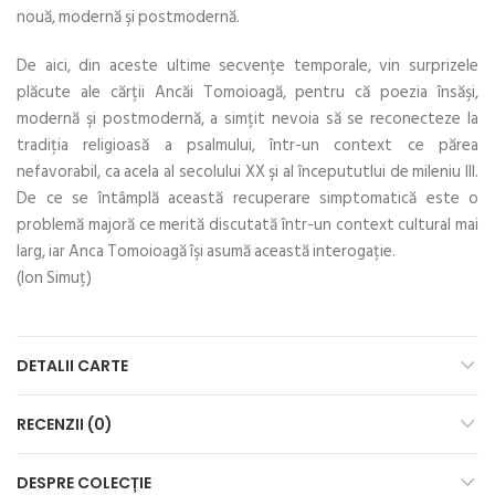
nouă, modernă şi postmodernă.
De aici, din aceste ultime secvenţe temporale, vin surprizele
plăcute ale cărţii Ancăi Tomoioagă, pentru că poezia însăşi,
modernă şi postmodernă, a simţit nevoia să se reconecteze la
tradiţia religioasă a psalmului, într-un context ce părea
nefavorabil, ca acela al secolului XX şi al începututlui de mileniu III.
De ce se întâmplă această recuperare simptomatică este o
problemă majoră ce merită discutată într-un context cultural mai
larg, iar Anca Tomoioagă îşi asumă această interogaţie.
(Ion Simuţ)
DETALII CARTE
RECENZII (0)
DESPRE COLECȚIE