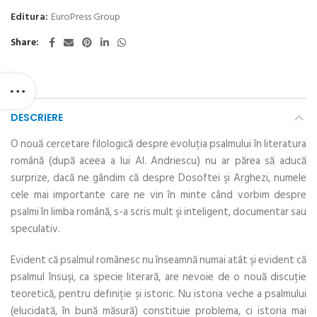
Editura:
EuroPress Group
Share
DESCRIERE
O nouă cercetare filologică despre evoluţia psalmului în literatura
română (după aceea a lui Al. Andriescu) nu ar părea să aducă
surprize, dacă ne gândim că despre Dosoftei şi Arghezi, numele
cele mai importante care ne vin în minte când vorbim despre
psalmi în limba română, s-a scris mult şi inteligent, documentar sau
speculativ.
Evident că psalmul românesc nu înseamnă numai atât şi evident că
psalmul însuşi, ca specie literară, are nevoie de o nouă discuţie
teoretică, pentru definiţie şi istoric. Nu istoria veche a psalmului
(elucidată, în bună măsură) constituie problema, ci istoria mai