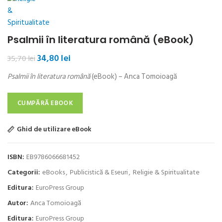
Psalmii în literatura română (eBook)
Prețul
Prețul
34,80
lei
35,70
lei
inițial
curent
Psalmii în literatura română
(eBook) – Anca Tomoioagă
a
este:
fost:
34,80 lei.
35,70 lei.
CUMPĂRĂ EBOOK
Ghid de utilizare eBook
ISBN:
EB9786066681452
Categorii:
eBooks
,
Publicistică & Eseuri
,
Religie & Spiritualitate
Editura:
EuroPress Group
Autor:
Anca Tomoioagă
Editura:
EuroPress Group