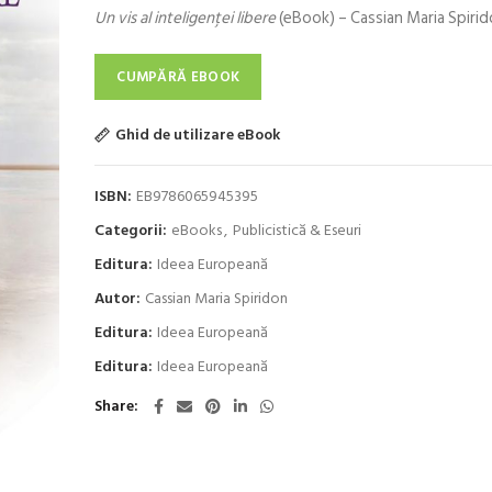
Un vis al inteligenţei libere
(eBook) – Cassian Maria Spiri
a
este:
fost:
36,60 lei.
37,80 lei.
CUMPĂRĂ EBOOK
Ghid de utilizare eBook
ISBN:
EB9786065945395
Categorii:
eBooks
,
Publicistică & Eseuri
Editura:
Ideea Europeană
Autor:
Cassian Maria Spiridon
Editura:
Ideea Europeană
Editura:
Ideea Europeană
Share