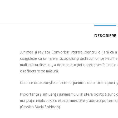
DESCRIERE
Junimea şi revista Convorbiri literare, pentru o Ţară ca a
coaguleze ca urmare a războiului şi dictaturilor ce l-au î
multiculturalismului, a deconstrucţiei cu program în toate man
o reflectare pe măsură.
Ceea ce deosebeşte criticismul junimist de criticile epocii ş
Importanţa şi influenţa junimismului în sfera politică sunt d
mai puţin implicat şi cu efecte imediate şi adesea pe termen m
(Cassian Maria Spiridon)