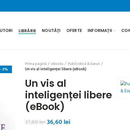
UTORI
NOUTĂȚI
OFERTE
INFORMAȚII
CO
LIBRĂRIE
Prima pagină
eBooks
Publicistică & Eseuri
-3%
Un vis al inteligenței libere (eBook)
Un vis al
inteligenței libere
(eBook)
Prețul
Prețul
36,60
lei
37,80
lei
inițial
curent