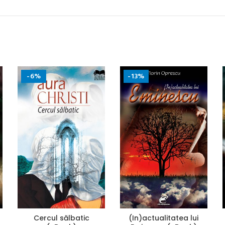
-6%
-13%
Cercul sălbatic
(In)actualitatea lui