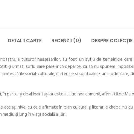
DETALII CARTE
RECENZII (0)
DESPRE COLECȚIE
 noastră, a tuturor neaşezărilor, au fost un suflu de temeinicie care 
nsoţit şi urmat; suflu care pare încă departe, ca să nu spunem imposibil
ifestările social-culturale, materiale şi spirituale. E un model care, dup
i, în parte, şi de al înaintaşilor este atitudinea comună, afirmată de Mai
e acelaşi nivel cu cele afirmate în plan cultural şi literar, e drept, nu c
ediu şi lung în viaţa socială a Ţării.