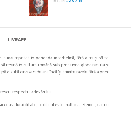
Prețul
Prețul
42,00
lei
46,62
lei
inițial
curent
a
este:
fost:
42,00 lei.
46,62 lei.
LIVRARE
s-a mai repetat în perioada interbelică, fără a reuşi să se
 să revină în cultura română sub presiunea globalismului şi
ă o sută cincizeci de ani, încă îşi trimite razele fără a primi
orescu, respectul adevărului.
u aceeaşi durabilitate, politicul este mult mai efemer, dar nu