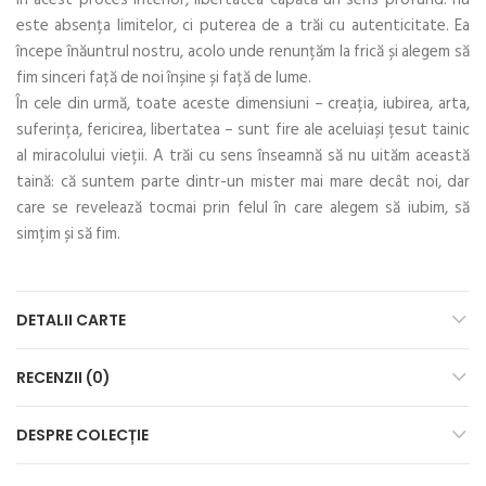
este absența limitelor, ci puterea de a trăi cu autenticitate. Ea
începe înăuntrul nostru, acolo unde renunțăm la frică și alegem să
fim sinceri față de noi înșine și față de lume.
În cele din urmă, toate aceste dimensiuni – creația, iubirea, arta,
suferința, fericirea, libertatea – sunt fire ale aceluiași țesut tainic
al miracolului vieții. A trăi cu sens înseamnă să nu uităm această
taină: că suntem parte dintr-un mister mai mare decât noi, dar
care se revelează tocmai prin felul în care alegem să iubim, să
simțim și să fim.
DETALII CARTE
RECENZII (0)
DESPRE COLECȚIE