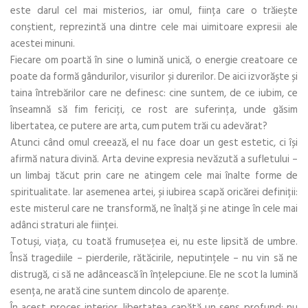
este darul cel mai misterios, iar omul, ființa care o trăiește
conștient, reprezintă una dintre cele mai uimitoare expresii ale
acestei minuni.
Fiecare om poartă în sine o lumină unică, o energie creatoare ce
poate da formă gândurilor, visurilor și durerilor. De aici izvorăște și
taina întrebărilor care ne definesc: cine suntem, de ce iubim, ce
înseamnă să fim fericiți, ce rost are suferința, unde găsim
libertatea, ce putere are arta, cum putem trăi cu adevărat?
Atunci când omul creează, el nu face doar un gest estetic, ci își
afirmă natura divină. Arta devine expresia nevăzută a sufletului –
un limbaj tăcut prin care ne atingem cele mai înalte forme de
spiritualitate. Iar asemenea artei, și iubirea scapă oricărei definiții:
este misterul care ne transformă, ne înalță și ne atinge în cele mai
adânci straturi ale ființei.
Totuși, viața, cu toată frumusețea ei, nu este lipsită de umbre.
Însă tragediile – pierderile, rătăcirile, neputințele – nu vin să ne
distrugă, ci să ne adâncească în înțelepciune. Ele ne scot la lumină
esența, ne arată cine suntem dincolo de aparențe.
În acest proces interior, libertatea capătă un sens profund: nu