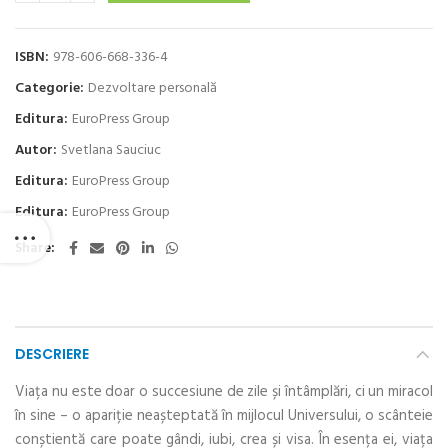
ISBN:
978-606-668-336-4
Categorie:
Dezvoltare personală
Editura:
EuroPress Group
Autor:
Svetlana Sauciuc
Editura:
EuroPress Group
Editura:
EuroPress Group
Share
DESCRIERE
Viața nu este doar o succesiune de zile și întâmplări, ci un miracol
în sine – o apariție neașteptată în mijlocul Universului, o scânteie
conștientă care poate gândi, iubi, crea și visa. În esența ei, viața