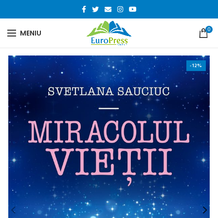
0
MENIU
-12%