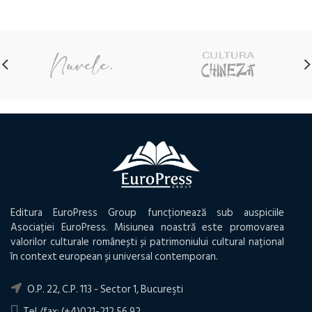
a
este:
a
este:
fost:
19,50 lei.
fost:
43,80 lei.
22,20 lei.
49,95 lei.
Editura EuroPress Group funcționează sub auspiciile
Asociației EuroPress. Misiunea noastră este promovarea
valorilor culturale românești și patrimoniului cultural național
în context european și universal contemporan.
O.P. 22, C.P. 113 - Sector 1, Bucureşti
Tel./fax: (+4)021-212.56.92