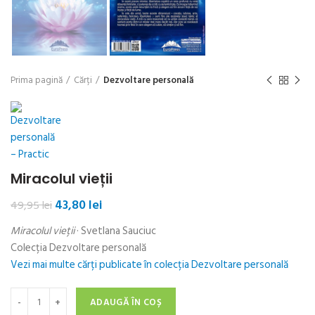
Prima pagină
Cărți
Dezvoltare personală
Miracolul vieții
Prețul
Prețul
43,80
lei
49,95
lei
inițial
curent
Miracolul vieții
· Svetlana Sauciuc
a
este:
fost:
43,80 lei.
Colecția Dezvoltare personală
49,95 lei.
Vezi mai multe cărți publicate în colecția Dezvoltare personală
Cantitate Miracolul vieții
ADAUGĂ ÎN COȘ