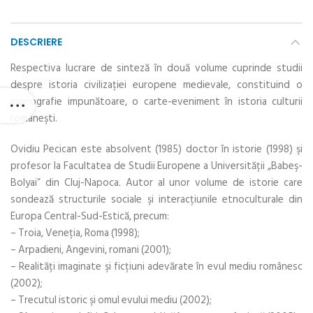
DESCRIERE
Respectiva lucrare de sinteză în două volume cuprinde studii
despre istoria civilizaţiei europene medievale, constituind o
monografie impunătoare, o carte-eveniment în istoria culturii
româneşti.
Ovidiu Pecican este absolvent (1985) doctor în istorie (1998) şi
profesor la Facultatea de Studii Europene a Universităţii „Babeş-
Bolyai” din Cluj-Napoca. Autor al unor volume de istorie care
sondează structurile sociale şi interacţiunile etnoculturale din
Europa Central-Sud-Estică, precum:
– Troia, Veneţia, Roma (1998);
– Arpadieni, Angevini, romani (2001);
– Realităţi imaginate şi ficţiuni adevărate în evul mediu românesc
(2002);
– Trecutul istoric şi omul evului mediu (2002);