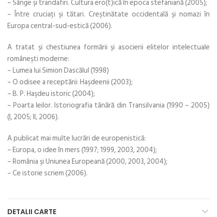
– Sânge şi trandafiri. Cultura ero(t)ică în epoca stefaniană (2005);
– Între cruciaţi şi tătari. Creştinătate occidentală şi nomazi în
Europa central-sud-estică (2006).
A tratat şi chestiunea formării şi asocierii elitelor intelectuale
româneşti moderne:
– Lumea lui Simion Dascălul (1998)
– O odisee a receptării: Haşdeenii (2003);
– B. P. Haşdeu istoric (2004);
– Poarta leilor. Istoriografia tânără din Transilvania (1990 – 2005)
(I, 2005; II, 2006).
A publicat mai multe lucrări de europenistică:
– Europa, o idee în mers (1997; 1999, 2003, 2004);
– România şi Uniunea Europeană (2000, 2003, 2004);
– Ce istorie scriem (2006).
DETALII CARTE