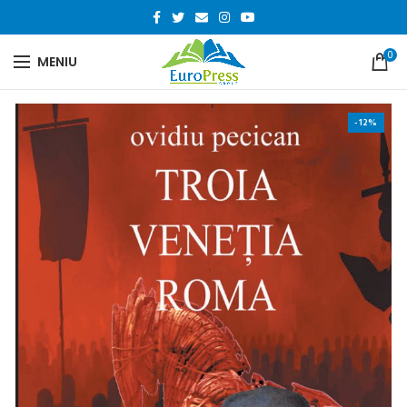
0
MENIU
-12%