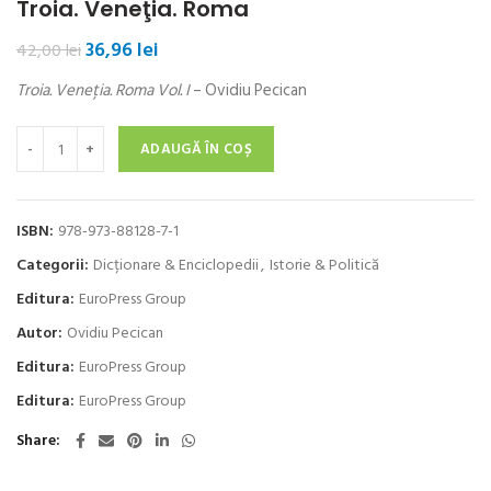
Troia. Veneţia. Roma
Prețul
Prețul
36,96
lei
42,00
lei
inițial
curent
Troia. Veneţia. Roma Vol. I
– Ovidiu Pecican
a
este:
fost:
36,96 lei.
Cantitate Troia. Veneţia. Roma
42,00 lei.
ADAUGĂ ÎN COȘ
ISBN:
978-973-88128-7-1
Categorii:
Dicționare & Enciclopedii
,
Istorie & Politică
Editura:
EuroPress Group
Autor:
Ovidiu Pecican
Editura:
EuroPress Group
Editura:
EuroPress Group
Share