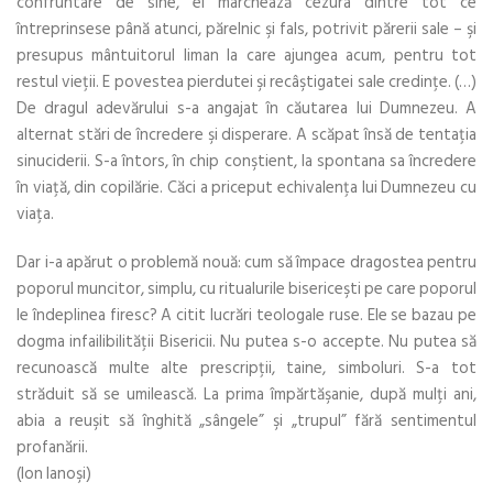
confruntare de sine, el marchează cezura dintre tot ce
întreprinsese până atunci, părelnic şi fals, potrivit părerii sale – şi
presupus mântuitorul liman la care ajungea acum, pentru tot
restul vieţii. E povestea pierdutei şi recâştigatei sale credinţe. (…)
De dragul adevărului s-a angajat în căutarea lui Dumnezeu. A
alternat stări de încredere şi disperare. A scăpat însă de tentaţia
sinuciderii. S-a întors, în chip conştient, la spontana sa încredere
în viaţă, din copilărie. Căci a priceput echivalenţa lui Dumnezeu cu
viaţa.
Dar i-a apărut o problemă nouă: cum să împace dragostea pentru
poporul muncitor, simplu, cu ritualurile bisericeşti pe care poporul
le îndeplinea firesc? A citit lucrări teologale ruse. Ele se bazau pe
dogma infailibilităţii Bisericii. Nu putea s-o accepte. Nu putea să
recunoască multe alte prescripţii, taine, simboluri. S-a tot
străduit să se umilească. La prima împărtăşanie, după mulţi ani,
abia a reuşit să înghită „sângele” şi „trupul” fără sentimentul
profanării.
(Ion Ianoşi)