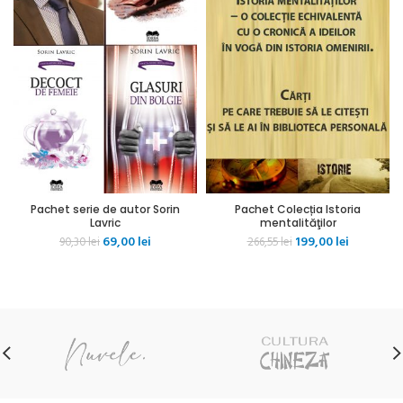
Pachet serie de autor Sorin
Pachet Colecția Istoria
Lavric
mentalităţilor
Prețul
Prețul
Prețul
Prețul
69,00
lei
199,00
lei
90,30
lei
266,55
lei
inițial
curent
inițial
curent
a
este:
a
este:
fost:
69,00 lei.
fost:
199,00 lei.
90,30 lei.
266,55 lei.