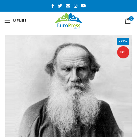
0
MENIU
-23%
NOU