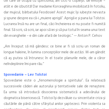
cel care se ocupa cu spiritismul, am citit-o copleșit de emoție –
atât e de izbutită! Dar madame Korceaghina imobilizată în fotoliu,
dar mujicul, bărbatului Feodosiei! Acest mujic își iubește nevasta
și spune despre ea că-i „muiere aprigă”. Aprigă e și pana lui Tolstoi.
Lucrarea însă nu are un final, căci încheierea ei nu poate fi numită
final. Să scrii, să scrii, iar apoi să iei și să pui totul în seama unui text
din evanghelie – e din cale afară de teologic.” — Anton P. Cehov
„Am început să mă gândesc ce bine ar fi să scriu un roman de
longue haleine, în lumina concepțiilor mele de astăzi. M-am gândit
că aș putea să întrunesc în el toate planurile mele, de a căror
neîndeplinire îmi pare rău.”
Spovedanie – Lev Tolstoi
Spovedanie este o „fenomenologie a spiritului”. Ea relatează
succesivele căderi ale autorului şi tentativele sale de renaştere.
Ea urma să introducă disocierea sistematică a adevărului de
dogmatica bisericească. Tolstoi îşi dezvăluie cu sinceritate criza şi
căutările de până către sfârşitul anilor şaptezeci. Prin violenta sa