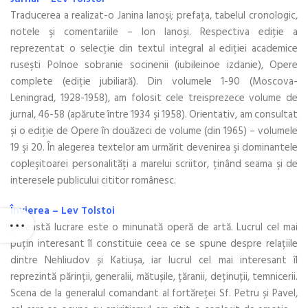
Traducerea a realizat-o Janina Ianoşi; prefaţa, tabelul cronologic,
notele şi comentariile – Ion Ianoşi. Respectiva ediţie a
reprezentat o selecţie din textul integral al ediţiei academice
ruseşti Polnoe sobranie socinenii (iubileinoe izdanie), Opere
complete (ediţie jubiliară). Din volumele 1-90 (Moscova-
Leningrad, 1928-1958), am folosit cele treisprezece volume de
jurnal, 46-58 (apărute între 1934 şi 1958). Orientativ, am consultat
şi o ediţie de Opere în douăzeci de volume (din 1965) – volumele
19 şi 20. În alegerea textelor am urmărit devenirea şi dominantele
copleşitoarei personalităţi a marelui scriitor, ţinând seama şi de
interesele publicului cititor românesc.
Învierea – Lev Tolstoi
„Această lucrare este o minunată operă de artă. Lucrul cel mai
puțin interesant îl constituie ceea ce se spune despre relațiile
dintre Nehliudov și Katiușa, iar lucrul cel mai interesant îl
reprezintă părinții, generalii, mătușile, țăranii, deținuții, temnicerii.
Scena de la generalul comandant al fortăreței Sf. Petru și Pavel,