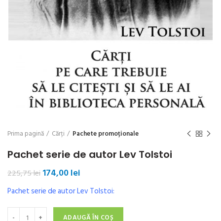
Prima pagină
Cărți
Pachete promoționale
Pachet serie de autor Lev Tolstoi
Prețul
Prețul
174,00
lei
225,75
lei
inițial
curent
Pachet serie de autor Lev Tolstoi:
a
este:
fost:
174,00 lei.
Cantitate Pachet serie de autor Lev Tolstoi
225,75 lei.
ADAUGĂ ÎN COȘ